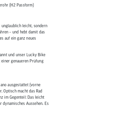
zum
erohr (H2 Passform)
ausgewählten
Suchergebnis
zu
 unglaublich leicht, sondern
gelangen.
ahren – und hebt damit das
Benutzer
es auf ein ganz neues
von
Touchgeräten
können
annt und unser Lucky Bike
Touch-
t einer genaueren Prüfung
und
Streichgesten
verwenden.
ano ausgestattet (vorne
r. Optisch macht das Rad
z im Gegenteil: Das leicht
ehr dynamisches Aussehen. Es