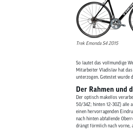
Nachhaltigkeitskonzept
Reifen
Fahrradträger
MTB Trikots
Brems
Werkz
Therm
Safari Simbaz
Schläuche
Fahrradträger Zubehör
Freizeit Shirts
Brems
Pflege
Weste
Flickzeug & Laufradzubehör
Werks
Wette
Trek Emonda S4 2015
So lautet das vollmundige W
Mitarbeiter Vladislav hat da
unterzogen. Getestet wurde
Der Rahmen und d
Der optisch makellos verarb
50/34Z; hinten 12-30Z) all
einen hervorragenden Eindruc
nach hinten abfallende Ober
drängt förmlich nach vorne, a