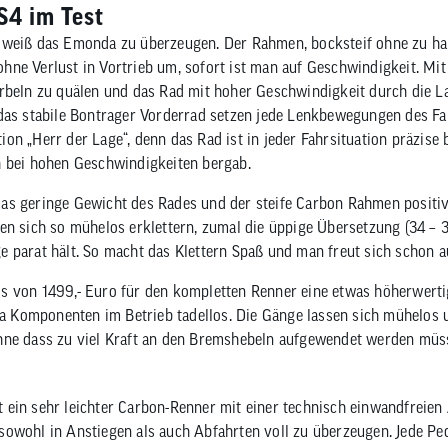
S4 im Test
weiß das Emonda zu überzeugen. Der Rahmen, bocksteif ohne zu hart
hne Verlust in Vortrieb um, sofort ist man auf Geschwindigkeit. Mi
rbeln zu quälen und das Rad mit hoher Geschwindigkeit durch die La
das stabile Bontrager Vorderrad setzen jede Lenkbewegungen des Fa
ation „Herr der Lage“, denn das Rad ist in jeder Fahrsituation präzise
h bei hohen Geschwindigkeiten bergab.
as geringe Gewicht des Rades und der steife Carbon Rahmen positiv
en sich so mühelos erklettern, zumal die üppige Übersetzung (34 – 30
 parat hält. So macht das Klettern Spaß und man freut sich schon au
s von 1499,- Euro für den kompletten Renner eine etwas höherwert
gra Komponenten im Betrieb tadellos. Die Gänge lassen sich mühelos 
hne dass zu viel Kraft an den Bremshebeln aufgewendet werden müs
ein sehr leichter Carbon-Renner mit einer technisch einwandfreien
sowohl in Anstiegen als auch Abfahrten voll zu überzeugen. Jede P