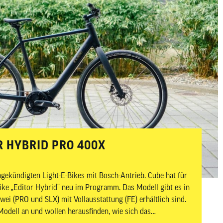
TOR HYBRID PRO 400X
angekündigten Light-E-Bikes mit Bosch-Antrieb. Cube hat für
ike „Editor Hybrid“ neu im Programm. Das Modell gibt es in
ei (PRO und SLX) mit Vollausstattung (FE) erhältlich sind.
odell an und wollen herausfinden, wie sich das