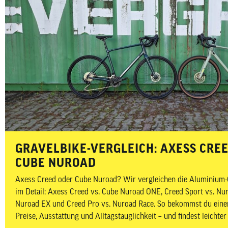
GRAVELBIKE-VERGLEICH: AXESS CRE
CUBE NUROAD
Axess Creed oder Cube Nuroad? Wir vergleichen die Aluminium-G
im Detail: Axess Creed vs. Cube Nuroad ONE, Creed Sport vs. Nu
Nuroad EX und Creed Pro vs. Nuroad Race. So bekommst du einen
Preise, Ausstattung und Alltagstauglichkeit – und findest leichte