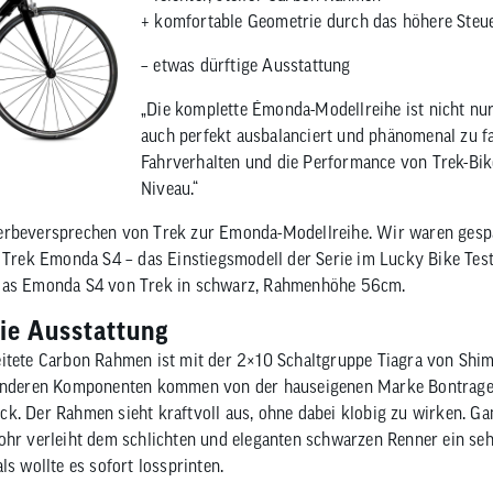
+ komfortable Geometrie durch das höhere Steu
en
eug
ojacken
Sättel
Sport-Riegel
en Zubehör
mittel
n
Sattelstützen
Energie-Gel
– etwas dürftige Ausstattung
tattbedarf
Sattel Zubehör
Sport-Getränke
rschutz
„Die komplette Émonda-Modellreihe ist nicht nur
auch perfekt ausbalanciert und phänomenal zu f
Fahrverhalten und die Performance von Trek-Bik
Niveau.“
erbeversprechen von Trek zur Emonda-Modellreihe. Wir waren gesp
s Trek Emonda S4 – das Einstiegsmodell der Serie im Lucky Bike Tes
 das Emonda S4 von Trek in schwarz, Rahmenhöhe 56cm.
ie Ausstattung
eitete Carbon Rahmen ist mit der 2×10 Schaltgruppe Tiagra von Shim
e anderen Komponenten kommen von der hauseigenen Marke Bontrage
k. Der Rahmen sieht kraftvoll aus, ohne dabei klobig zu wirken. Gan
rohr verleiht dem schlichten und eleganten schwarzen Renner ein s
ls wollte es sofort lossprinten.