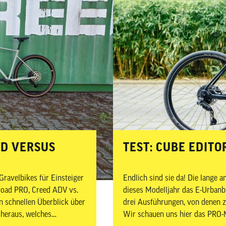
ED VERSUS
­­­TEST: CUBE EDI
ravelbikes für Einsteiger
Endlich sind sie da! Die lange 
road PRO, Creed ADV vs.
dieses Modelljahr das E-Urbanb
 schnellen Überblick über
drei Ausführungen, von denen zw
r heraus, welches
Wir schauen uns hier das PRO-M