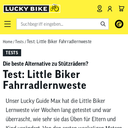
Verwende
die
Pfeile
Test: Little Biker Fahrradlernweste
Home
/
Tests
/
nach
oben
TESTS
und
unten,
Die beste Alternative zu Stützrädern?
um
Test: Little Biker
das
Fahrradlernweste
verfügbar
Ergebnis
auszuwähl
Unser Lucky Guide Max hat die Little Biker
Drücke
Lernweste vier Wochen lang getestet und war
die
Eingabetas
überrascht, wie sehr sie das Üben für Eltern und
um