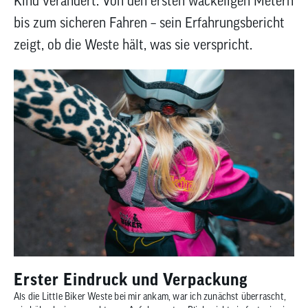
Kind verändert. Von den ersten wackeligen Metern
zum
bis zum sicheren Fahren – sein Erfahrungsbericht
ausgewähl
Suchergeb
zeigt, ob die Weste hält, was sie verspricht.
zu
gelangen.
Benutzer
von
Touchgerä
können
Touch-
und
Streichges
verwenden
Erster Eindruck und Verpackung
Als die Little Biker Weste bei mir ankam, war ich zunächst überrascht,