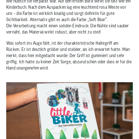
wie hübsch sie verpackt war. Auf den ersten Blick wirkt sie fast wie ein
Kinderbuch. Nach dem Auspacken lag eine leuchtend rosa Weste vor
uns – die Farbe ist wirklich knallig und sorgt definitiv für gute
Sichtbarkeit. Alternativ gibt es auch die Farbe „Soft Blue“.
Die Verarbeitung macht einen soliden Eindruck: Die Nähte sind sauber
vernäht, das Material wirkt robust, aber nicht zu steif.
Was sofort ins Auge fällt, ist der charakteristische Haltegriff am
Rücken. Er ist deutlich größer und stabiler, als ich erwartet hatte. Man
merkt, dass hier mitgedacht wurde: Der Griff ist gummiert und sehr
griffig. Ich hatte zu keiner Zeit Sorge, abzurutschen oder dass er für die
Hand unangenehm wird.