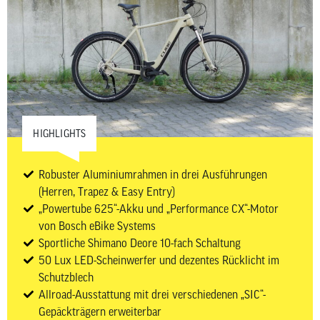
HIGHLIGHTS
Robuster Aluminiumrahmen in drei Ausführungen
(Herren, Trapez & Easy Entry)
„Powertube 625“-Akku und „Performance CX“-Motor
von Bosch eBike Systems
Sportliche Shimano Deore 10-fach Schaltung
50 Lux LED-Scheinwerfer und dezentes Rücklicht im
Schutzblech
Allroad-Ausstattung mit drei verschiedenen „SIC“-
Gepäckträgern erweiterbar