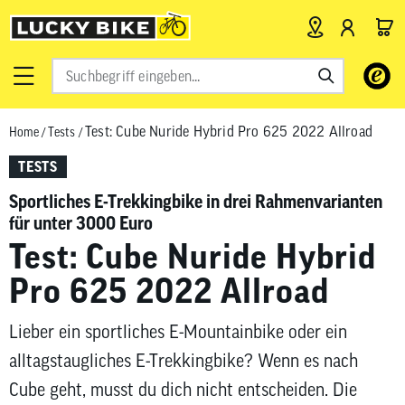
Verwende
die
Pfeile
Test: Cube Nuride Hybrid Pro 625 2022 Allroad
Home
/
Tests
/
nach
oben
TESTS
und
unten,
Sportliches E-Trekkingbike in drei Rahmenvarianten
um
für unter 3000 Euro
das
Test: Cube Nuride Hybrid
verfügbar
Pro 625 2022 Allroad
Ergebnis
auszuwähl
Drücke
Lieber ein sportliches E-Mountainbike oder ein
die
alltagstaugliches E-Trekkingbike? Wenn es nach
Eingabetas
Cube geht, musst du dich nicht entscheiden. Die
um