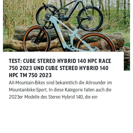
TEST: CUBE STEREO HYBRID 140 HPC RACE
750 2023 UND CUBE STEREO HYBRID 140
HPC TM 750 2023
All-Mountain-Bikes sind bekanntlich die Allrounder im
Mountainbike-Sport. In diese Kategorie fallen auch die
2023er Modelle des Stereo Hybrid 140, die ein
kraftvolles 140/150-Millimeter-Fahrwerk mit dem
potenten Performance CX-Motor kombinieren.
Ausgestattet mit einem 750-Wattstunden-Akku, bieten
diese E-Fullys die Möglichkeit, jeden Berg zu bezwingen.
Jetzt entdecken