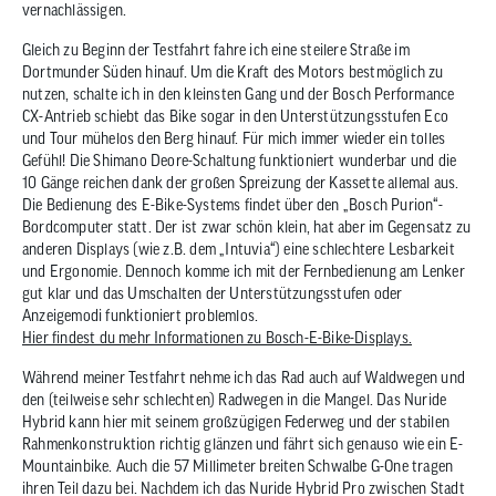
vernachlässigen.
Gleich zu Beginn der Testfahrt fahre ich eine steilere Straße im
Dortmunder Süden hinauf. Um die Kraft des Motors bestmöglich zu
nutzen, schalte ich in den kleinsten Gang und der Bosch Performance
CX-Antrieb schiebt das Bike sogar in den Unterstützungsstufen Eco
und Tour mühelos den Berg hinauf. Für mich immer wieder ein tolles
Gefühl! Die Shimano Deore-Schaltung funktioniert wunderbar und die
10 Gänge reichen dank der großen Spreizung der Kassette allemal aus.
Die Bedienung des E-Bike-Systems findet über den „Bosch Purion“-
Bordcomputer statt. Der ist zwar schön klein, hat aber im Gegensatz zu
anderen Displays (wie z.B. dem „Intuvia“) eine schlechtere Lesbarkeit
und Ergonomie. Dennoch komme ich mit der Fernbedienung am Lenker
gut klar und das Umschalten der Unterstützungsstufen oder
Anzeigemodi funktioniert problemlos.
Hier findest du mehr Informationen zu Bosch-E-Bike-Displays.
Während meiner Testfahrt nehme ich das Rad auch auf Waldwegen und
den (teilweise sehr schlechten) Radwegen in die Mangel. Das Nuride
Hybrid kann hier mit seinem großzügigen Federweg und der stabilen
Rahmenkonstruktion richtig glänzen und fährt sich genauso wie ein E-
Mountainbike. Auch die 57 Millimeter breiten Schwalbe G-One tragen
ihren Teil dazu bei. Nachdem ich das Nuride Hybrid Pro zwischen Stadt