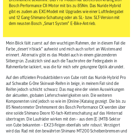
Bosch Performance CX-Motor mit bis zu 85Nm. Das Nuride Hybrid
gibt es zudem als EXC-Modell mit Upgrades wie einer Luftfedergabel
und 12 Gang-Shimano-Schaltung oder als SL- bzw. SLT-Version mit
dem neusten Bosch „Smart System“ E-Bike-Antrieb.
Mein Blick fällt zuerst auf den wuchtigen Rahmen, der in diesem Fall die
Farbe „desert’n’black“ aufweist und mich auch sofort an Wüstensand
erinnert. Alternativ gibt es das Modell auch in einem glänzenderen
Silbergrün. Zusätzlich sind auch die Tauchrohre der Federgabeln in
Rahmenfarbe lackiert, was die für mich sehr gelungene Optik abrundet.
Auf den offiziellen Produktbildern von Cube rollt das Nuride Hybrid Pro
auf Schwalbe G-One Skinwall-Reifen in beige, in meinem Fall sind die
Reifen jedoch schlicht schwarz. Das mag eine der vielen Auswirkungen
der aktuellen, globalen Lieferschwierigkeiten sein. Die weiteren
Komponenten sind jedoch so wie im (Online-)Katalog gezeigt. Die bis zu
85 Newtonmeter Drehmoment des Bosch Performance CX werden über
eine solide Shimano Deore 10-fach-Kettenschaltung auf das Hinterrad
übertragen. Die Laufräder wirken mit den – aus dem (E-)MTB-Sektor
von Cube bekannten – EX23-Felgen ebenfalls sehr robust. Verzögert
wird das Rad mit den bewährten Shimano MT200 Scheibenbremsen und