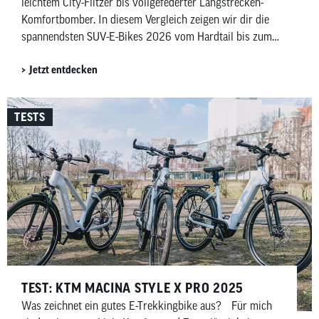
leichtem City-Flitzer bis vollgefederter Langstrecken-
Komfortbomber. In diesem Vergleich zeigen wir dir die
spannendsten SUV-E-Bikes 2026 vom Hardtail bis zum
Fully und erklären, welches Konzept zu deinem
Jetzt entdecken
Einsatzzweck passt.
TESTS
TEST: KTM MACINA STYLE X PRO 2025
Was zeichnet ein gutes E-Trekkingbike aus? Für mich