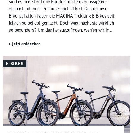
sind es in erster Linie Komfort und Zuverlässigkeit –
gepaart mit einer Portion Sportlichkeit. Genau diese
Eigenschaften haben die MACINA-Trekking-E-Bikes seit
Jahren so beliebt gemacht. Doch was macht sie wirklich
so besonders? Um das herauszufinden, werfen wir in
diesem Beitrag einen genaueren Blick auf das Macina
Jetzt entdecken
Style X Pro.
E-BIKES