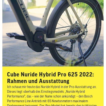
Cube Nuride Hybrid Pro 625 2022:
Rahmen und Ausstattung
Ich schaue mir heute das Nuride Hybrid in der Pro-Ausstattung an.
Dieses liegt oberhalb des Einstiegsmodells „Nuride Hybrid
Performance“, das – wie der Name schon ankündigt – den Bosch
Performance Line-Antrieb mit 65 Newtonmetern maximalem
Drehmoment bekommt. Das Pro-Modell hat bereits den kräftigsten