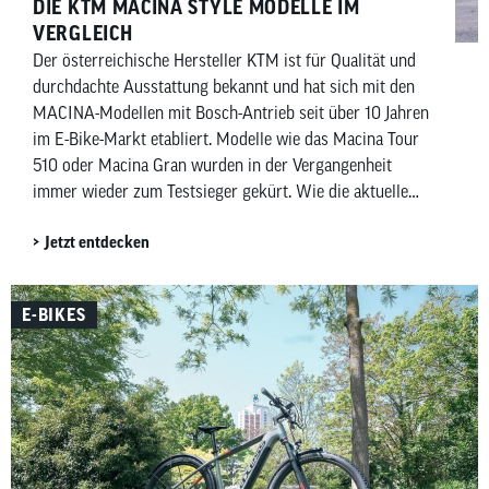
DIE KTM MACINA STYLE MODELLE IM
VERGLEICH
Der österreichische Hersteller KTM ist für Qualität und
durchdachte Ausstattung bekannt und hat sich mit den
MACINA-Modellen mit Bosch-Antrieb seit über 10 Jahren
im E-Bike-Markt etabliert. Modelle wie das Macina Tour
510 oder Macina Gran wurden in der Vergangenheit
immer wieder zum Testsieger gekürt. Wie die aktuelle
Macina Style-Serie diese Erfolgsgeschichte fortführt und
Jetzt entdecken
was die kleinen, aber feinen Unterschiede zwischen den
E-Trekkingbikes sind zeigen wir dir hier.
E-BIKES