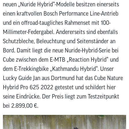
zum
neuen „Nuride Hybrid“-Modelle besitzen einerseits
ausgewähl
einen kraftvollen Bosch Performance Line-Antrieb
Suchergeb
und ein offroad-taugliches Rahmenset mit 100-
zu
gelangen.
Millimeter-Federgabel. Andererseits sind ebenfalls
Benutzer
Schutzbleche, Beleuchtung und Seitenständer an
von
Bord. Damit liegt die neue Nuride-Hybrid-Serie bei
Touchgerä
können
Cube zwischen dem E-MTB „Reaction Hybrid“ und
Touch-
dem E-Trekkingbike „Kathmandu Hybrid“. Unser
und
Lucky Guide Jan aus Dortmund hat das Cube Nature
Streichges
verwenden
Hybrid Pro 625 2022 getestet und schildert hier
seine Eindrücke. Der Preis liegt zum Testzeitpunkt
bei 2.899,00 €.