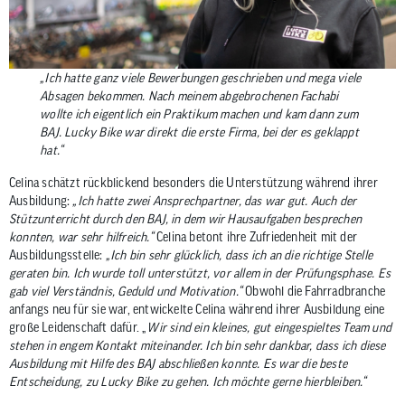
„Ich hatte ganz viele Bewerbungen geschrieben und mega viele
Absagen bekommen. Nach meinem abgebrochenen Fachabi
wollte ich eigentlich ein Praktikum machen und kam dann zum
BAJ. Lucky Bike war direkt die erste Firma, bei der es geklappt
hat.“
Celina schätzt rückblickend besonders die Unterstützung während ihrer
Ausbildung:
„Ich hatte zwei Ansprechpartner, das war gut. Auch der
Stützunterricht durch den BAJ, in dem wir Hausaufgaben besprechen
konnten, war sehr hilfreich.“
Celina betont ihre Zufriedenheit mit der
Ausbildungsstelle:
„Ich bin sehr glücklich, dass ich an die richtige Stelle
geraten bin. Ich wurde toll unterstützt, vor allem in der Prüfungsphase. Es
gab viel Verständnis, Geduld und Motivation.“
Obwohl die Fahrradbranche
anfangs neu für sie war, entwickelte Celina während ihrer Ausbildung eine
große Leidenschaft dafür. „
Wir sind ein kleines, gut eingespieltes Team und
stehen in engem Kontakt miteinander. Ich bin sehr dankbar, dass ich diese
Ausbildung mit Hilfe des BAJ abschließen konnte. Es war die beste
Entscheidung, zu Lucky Bike zu gehen. Ich möchte gerne hierbleiben.“