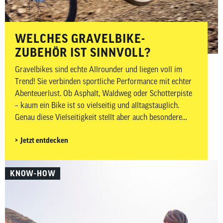
WELCHES GRAVELBIKE-
ZUBEHÖR IST SINNVOLL?
Gravelbikes sind echte Allrounder und liegen voll im
Trend! Sie verbinden sportliche Performance mit echter
Abenteuerlust. Ob Asphalt, Waldweg oder Schotterpiste
– kaum ein Bike ist so vielseitig und alltagstauglich.
Genau diese Vielseitigkeit stellt aber auch besondere
Anforderungen an dein Zubehör. Auf wechselnden
Jetzt entdecken
Untergründen, bei längeren Distanzen und abseits
klassischer Rennradstrecken ist es besonders wichtig,
gut vorbereitet zu sein. In diesem Beitrag zeigen wir dir,
KNOW-HOW
welches Gravelbike-Zubehör wirklich sinnvoll ist –
aufgeteilt in Must-haves und Nice-to-haves für Fahrer,
Bike sowie Wartung und Pflege.