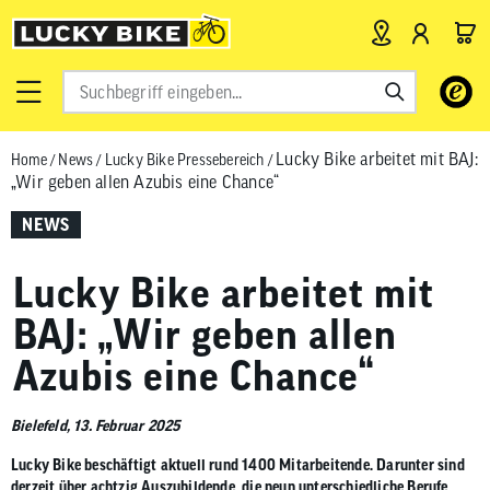
Verwende
die
Pfeile
Lucky Bike arbeitet mit BAJ:
Home
/
News
/
Lucky Bike Pressebereich
/
nach
„Wir geben allen Azubis eine Chance“
oben
und
NEWS
unten,
um
Lucky Bike arbeitet mit
das
verfügbar
BAJ: „Wir geben allen
Ergebnis
Azubis eine Chance“
auszuwähl
Drücke
die
Bielefeld, 13. Februar 2025
Eingabetas
Lucky Bike beschäftigt aktuell rund 1400 Mitarbeitende. Darunter sind
um
derzeit über achtzig Auszubildende, die neun unterschiedliche Berufe