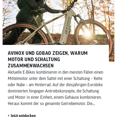
elektronische Kettenschaltungen. In diesem Artikel
zeigen wir dir, welche elektronischen Schaltungen es von
Shimano und SRAM gibt, wofür und für wen sie sich
eignen und worin sich die beiden Hersteller
unterscheiden.
AVINOX UND GOBAO ZEIGEN, WARUM
MOTOR UND SCHALTUNG
ZUSAMMENWACHSEN
Aktuelle E-Bikes kombinieren in den meisten Fällen einen
Mittelmotor unter dem Sattel mit einer Schaltung – Kette
oder Nabe – am Hinterrad. Auf der diesjährigen Eurobike
dominierten hingegen Antriebskonzepte, die Schaltung
und Motor in einer Einheit, einem Gehäuse kombinieren.
Heraus kommt der so genannte Getriebemotor. Die
chinesischen Anbieter Avinox und Gobao haben jeweils
Jetzt entdecken
Getriebemotoren vorgestellt, die etablierte Anbieter wie