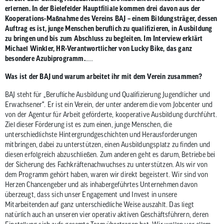
zum
erlernen. In der Bielefelder Hauptfiliale kommen drei davon aus der
ausgewähl
Kooperations-Maßnahme des Vereins BAJ – einem Bildungsträger, dessen
Auftrag es ist, junge Menschen beruflich zu qualifizieren, in Ausbildung
Suchergeb
zu bringen und bis zum Abschluss zu begleiten. Im Interview erklärt
zu
Michael Winkler, HR-Verantwortlicher von Lucky Bike, das ganz
gelangen.
besondere Azubiprogramm.
…..
Benutzer
Was ist der BAJ und warum arbeitet ihr mit dem Verein zusammen?
von
Touchgerä
BAJ steht für „Berufliche Ausbildung und Qualifizierung Jugendlicher und
können
Erwachsener“. Er ist ein Verein, der unter anderem die vom Jobcenter und
Touch-
von der Agentur für Arbeit geförderte, kooperative Ausbildung durchführt.
Ziel dieser Förderung ist es zum einen, junge Menschen, die
und
unterschiedlichste Hintergrundgeschichten und Herausforderungen
Streichges
mitbringen, dabei zu unterstützen, einen Ausbildungsplatz zu finden und
verwenden
diesen erfolgreich abzuschließen. Zum anderen geht es darum, Betriebe bei
der Sicherung des Fachkräftenachwuchses zu unterstützen. Als wir von
dem Programm gehört haben, waren wir direkt begeistert. Wir sind von
Herzen Chancengeber und als inhabergeführtes Unternehmen davon
überzeugt, dass sich unser Engagement und Invest in unsere
Mitarbeitenden auf ganz unterschiedliche Weise auszahlt. Das liegt
natürlich auch an unseren vier operativ aktiven Geschäftsführern, deren