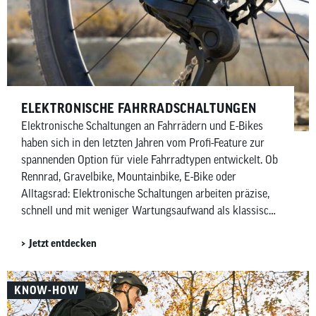
ELEKTRONISCHE FAHRRADSCHALTUNGEN
Elektronische Schaltungen an Fahrrädern und E-Bikes
haben sich in den letzten Jahren vom Profi-Feature zur
spannenden Option für viele Fahrradtypen entwickelt. Ob
Rennrad, Gravelbike, Mountainbike, E-Bike oder
Alltagsrad: Elektronische Schaltungen arbeiten präzise,
schnell und mit weniger Wartungsaufwand als klassische
mechanische Schaltungen. Besonders Shimano mit Di2
Jetzt entdecken
(Digital Integrated Intelligence) und SRAM mit AXS
(gesprochen Acces) prägen diesen Markt – allerdings mit
unterschiedlichen Ansätzen. Während Shimano
KNOW-HOW
elektronische Ketten- und Nabenschaltungen anbietet,
konzentriert sich SRAM vor allem auf kabellose