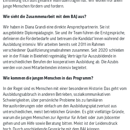
Einstellung sich aufs gesamte Team übertragen hat. Wir wollen vor allem
junge Menschen fördern und fordern.
Wie sieht die Zusammenarbeit mit dem BAJ aus?
Wir haben in Diana Grandi eine direkte Ansprechpartnerin. Sie ist
ausgebildete Diplompädagogin. Sie und ihr Team führen die Erstgespräche,
definieren die Förderbedarfe und betreuen die Kandidat*innen während der
Ausbildung intensiv. Wir arbeiten bereits seit 2011 im Rahmen
verschiedener Qualifizierungsmaßnahmen zusammen. Seit 2020 schließen
wir in der Filiale in Bielefeld regelmäßig Verträge für Auszubildende in
unterschiedlichen Berufen der kooperativen Ausbildung ab. Die Azubis
werden von zwei Mitarbeitenden intensiv begleitet.
Wie kommen die jungen Menschen in das Programm?
In der Regel sind es Menschen mit einer besonderen Historie: Das geht vom
Ausbildungsabbruch in anderen Betrieben, sozialkommunikativen
Schwierigkeiten, über persönliche Probleme bis zu familiären
Herausforderungen oder einfach um den Ausbildungsplatzverlust aus
unterschiedlichen, meist betrieblichen Gründen. Es gibt vielfältige Gründe,
warum die jungen Menschen zur Agentur für Arbeit oder zum Jobcenter
gehen und um Hilfe sowie Beratung bitten. Meist ist der Leidensdruck
hoch. Durch anschließende Gespräche mit dem BAJ können