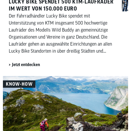
LUCKY BIKE SPENDET 500 KTM-LAUFRÄDER
IM WERT VON 150.000 EURO
Der Fahrradhändler Lucky Bike spendet mit
Unterstützung von KTM insgesamt 500 hochwertige
Laufräder des Modells Wild Buddy an gemeinnützige
Organisationen und Vereine in ganz Deutschland. Die
Laufräder gehen an ausgewählte Einrichtungen an allen
Lucky Bike Standorten in über dreißig Städten und
kommen insgesamt rund sechzig Einrichtungen zugute.
Jetzt entdecken
Darin enthalten sind auch hundert Laufräder für das
Deutsche Kinderhilfswerk sowie dreißig für die Manuel
Neuer Kids Foundation.
KNOW-HOW