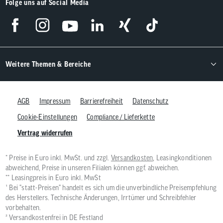
Folge uns auf Social Media
Weitere Themen & Bereiche
AGB
Impressum
Barrierefreiheit
Datenschutz
Cookie-Einstellungen
Compliance / Lieferkette
Vertrag widerrufen
* Preise in Euro inkl. MwSt. und zzgl.
Versandkosten
, Leasingkonditionen
abweichend, Preise in unseren Filialen können ggf. abweichen.
** Leasingpreis in Euro inkl. MwSt
¹ Bei "statt-Preisen" handelt es sich um die unverbindliche Preisempfehlung
des Herstellers. Technische Änderungen, Irrtümer und Schreibfehler
vorbehalten.
² Versandkostenfrei in DE Festland