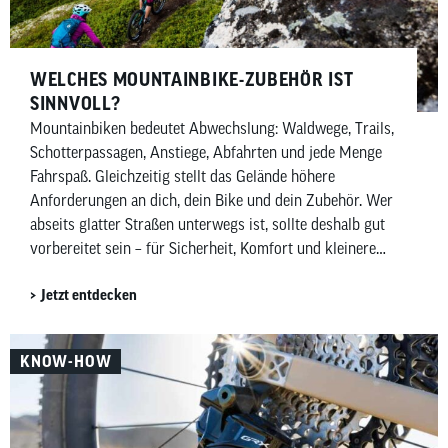
WELCHES MOUNTAINBIKE-ZUBEHÖR IST
SINNVOLL?
Mountainbiken bedeutet Abwechslung: Waldwege, Trails,
Schotterpassagen, Anstiege, Abfahrten und jede Menge
Fahrspaß. Gleichzeitig stellt das Gelände höhere
Anforderungen an dich, dein Bike und dein Zubehör. Wer
abseits glatter Straßen unterwegs ist, sollte deshalb gut
vorbereitet sein – für Sicherheit, Komfort und kleinere
Pannen unterwegs. In diesem Beitrag zeigen wir dir,
Jetzt entdecken
welches Mountainbike-Zubehör wirklich sinnvoll ist –
aufgeteilt in Must-haves und Nice-to-haves für Fahrer,
Bike sowie Wartung und Pflege.
KNOW-HOW