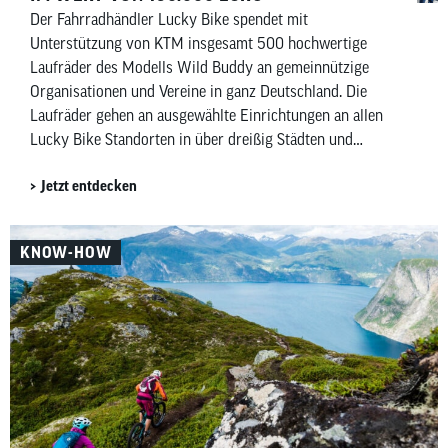
Der Fahrradhändler Lucky Bike spendet mit
Unterstützung von KTM insgesamt 500 hochwertige
Laufräder des Modells Wild Buddy an gemeinnützige
Organisationen und Vereine in ganz Deutschland. Die
Laufräder gehen an ausgewählte Einrichtungen an allen
Lucky Bike Standorten in über dreißig Städten und
kommen insgesamt rund sechzig Einrichtungen zugute.
Jetzt entdecken
Darin enthalten sind auch hundert Laufräder für das
Deutsche Kinderhilfswerk sowie dreißig für die Manuel
Neuer Kids Foundation.
KNOW-HOW