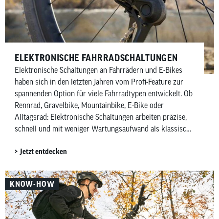
ELEKTRONISCHE FAHRRADSCHALTUNGEN
Elektronische Schaltungen an Fahrrädern und E-Bikes
haben sich in den letzten Jahren vom Profi-Feature zur
spannenden Option für viele Fahrradtypen entwickelt. Ob
Rennrad, Gravelbike, Mountainbike, E-Bike oder
Alltagsrad: Elektronische Schaltungen arbeiten präzise,
schnell und mit weniger Wartungsaufwand als klassische
mechanische Schaltungen. Besonders Shimano mit Di2
Jetzt entdecken
(Digital Integrated Intelligence) und SRAM mit AXS
(gesprochen Acces) prägen diesen Markt – allerdings mit
unterschiedlichen Ansätzen. Während Shimano
KNOW-HOW
elektronische Ketten- und Nabenschaltungen anbietet,
konzentriert sich SRAM vor allem auf kabellose
elektronische Kettenschaltungen. In diesem Artikel