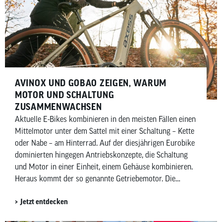
zeigen wir dir, welche elektronischen Schaltungen es von
Shimano und SRAM gibt, wofür und für wen sie sich
eignen und worin sich die beiden Hersteller
unterscheiden.
AVINOX UND GOBAO ZEIGEN, WARUM
MOTOR UND SCHALTUNG
ZUSAMMENWACHSEN
Aktuelle E-Bikes kombinieren in den meisten Fällen einen
Mittelmotor unter dem Sattel mit einer Schaltung – Kette
oder Nabe – am Hinterrad. Auf der diesjährigen Eurobike
dominierten hingegen Antriebskonzepte, die Schaltung
und Motor in einer Einheit, einem Gehäuse kombinieren.
Heraus kommt der so genannte Getriebemotor. Die
chinesischen Anbieter Avinox und Gobao haben jeweils
Jetzt entdecken
Getriebemotoren vorgestellt, die etablierte Anbieter wie
Bosch eBike Systems im Jahr 2027 herausfordern