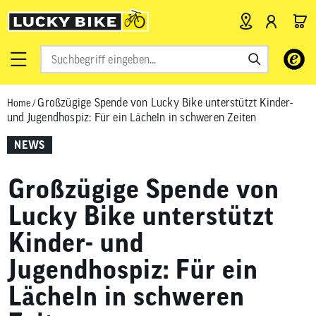
Verwende
die
Pfeile
Großzügige Spende von Lucky Bike unterstützt Kinder-
Home
/
nach
und Jugendhospiz: Für ein Lächeln in schweren Zeiten
oben
und
NEWS
unten,
um
Großzügige Spende von
das
verfügbar
Lucky Bike unterstützt
Ergebnis
Kinder- und
auszuwähl
Drücke
Jugendhospiz: Für ein
die
Lächeln in schweren
Eingabetas
um