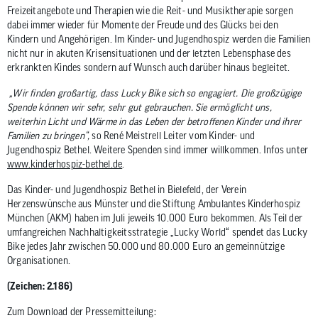
Freizeitangebote und Therapien wie die Reit- und Musiktherapie sorgen
dabei immer wieder für Momente der Freude und des Glücks bei den
Kindern und Angehörigen. Im Kinder- und Jugendhospiz werden die Familien
nicht nur in akuten Krisensituationen und der letzten Lebensphase des
erkrankten Kindes sondern auf Wunsch auch darüber hinaus begleitet.
„Wir finden großartig, dass Lucky Bike sich so engagiert. Die großzügige
Spende können wir sehr, sehr gut gebrauchen. Sie ermöglicht uns,
weiterhin Licht und Wärme in das Leben der betroffenen Kinder und ihrer
Familien zu bringen“,
so René Meistrell Leiter vom Kinder- und
Jugendhospiz Bethel. Weitere Spenden sind immer willkommen. Infos unter
www.kinderhospiz-bethel.de
.
Das Kinder- und Jugendhospiz Bethel in Bielefeld, der Verein
Herzenswünsche aus Münster und die Stiftung Ambulantes Kinderhospiz
München (AKM) haben im Juli jeweils 10.000 Euro bekommen. Als Teil der
umfangreichen Nachhaltigkeitsstrategie „Lucky World“ spendet das Lucky
Bike jedes Jahr zwischen 50.000 und 80.000 Euro an gemeinnützige
Organisationen.
(Zeichen: 2.186)
Zum Download der Pressemitteilung: