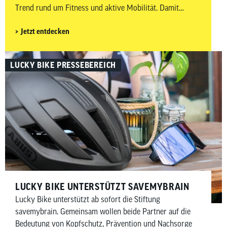
Trend rund um Fitness und aktive Mobilität. Damit
Ausfahrten nicht nur sportlich, sondern auch sicher und
Jetzt entdecken
komfortabel sind, kommt es neben dem passenden Bike
auch auf das richtige Zubehör an. In diesem Beitrag
zeigen wir dir, welches Rennrad-Zubehör wirklich
LUCKY BIKE PRESSEBEREICH
sinnvoll ist – aufgeteilt in Must-haves und Nice-to-haves
für Fahrer, Bike sowie Wartung und Pflege.
LUCKY BIKE UNTERSTÜTZT SAVEMYBRAIN​
Lucky Bike unterstützt ab sofort die Stiftung
savemybrain. Gemeinsam wollen beide Partner auf die
Bedeutung von Kopfschutz, Prävention und Nachsorge