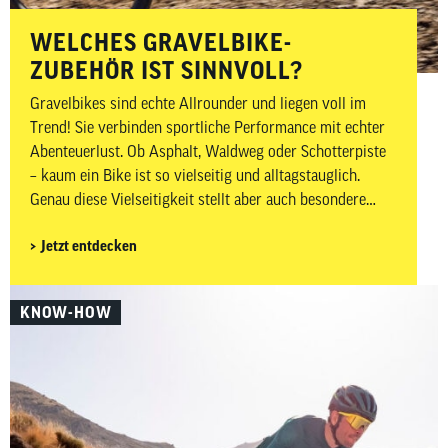
WELCHES GRAVELBIKE-
ZUBEHÖR IST SINNVOLL?
Gravelbikes sind echte Allrounder und liegen voll im
Trend! Sie verbinden sportliche Performance mit echter
Abenteuerlust. Ob Asphalt, Waldweg oder Schotterpiste
– kaum ein Bike ist so vielseitig und alltagstauglich.
Genau diese Vielseitigkeit stellt aber auch besondere
Anforderungen an dein Zubehör. Auf wechselnden
Jetzt entdecken
Untergründen, bei längeren Distanzen und abseits
klassischer Rennradstrecken ist es besonders wichtig,
gut vorbereitet zu sein. In diesem Beitrag zeigen wir dir,
KNOW-HOW
welches Gravelbike-Zubehör wirklich sinnvoll ist –
aufgeteilt in Must-haves und Nice-to-haves für Fahrer,
Bike sowie Wartung und Pflege.