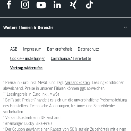
Weitere Themen & Bereiche
AGB
Impressum
Barrierefreiheit
Datenschutz
Cookie-Einstellungen
Compliance / Lieferkette
Vertrag widerrufen
* Preise in Euro inkl. MwSt. und zzgl.
Versandkosten
, Leasingkonditionen
abweichend, Preise in unseren Filialen können ggf. abweichen.
** Leasingpreis in Euro inkl. MwSt
¹ Bei "statt-Preisen" handelt es sich um die unverbindliche Preisempfehlung
des Herstellers. Technische Änderungen, Irrtümer und Schreibfehler
vorbehalten.
² Versandkostenfrei in DE Festland
³ ehemaliger Lucky Bike-Preis
⁴ Der Coupon gewährt einen Rabatt von 50 % auf ein Zubehörteil mit einem