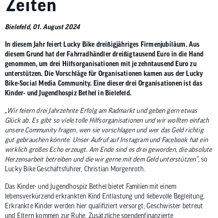
Zeiten
zum
ausgewähl
Bielefeld, 01. August 2024
Suchergeb
zu
In diesem Jahr feiert Lucky Bike dreißigjähriges Firmenjubiläum. Aus
gelangen.
diesem Grund hat der Fahrradhändler dreißigtausend Euro in die Hand
Benutzer
genommen, um drei Hilfsorganisationen mit je zehntausend Euro zu
unterstützen. Die Vorschläge für Organisationen kamen aus der Lucky
von
Bike-Social Media Community. Eine dieser drei Organisationen ist das
Touchgerä
Kinder- und Jugendhospiz Bethel in Bielefeld.
können
Touch-
„Wir feiern drei Jahrzehnte Erfolg am Radmarkt und geben gern etwas
Glück ab. Es gibt so viele tolle Hilfsorganisationen und wir wollten einfach
und
unsere Community fragen, wen sie vorschlagen und wer das Geld richtig
Streichges
gut gebrauchen könnte. Unser Aufruf auf Instagram und Facebook hat ein
verwenden
wirklich großes Echo erzeugt. Am Ende sind es drei geworden, die absolute
Herzensarbeit betreiben und die wir gerne mit dem Geld unterstützen“,
so
Lucky Bike Geschäftsführer, Christian Morgenroth.
Das Kinder- und Jugendhospiz Bethel bietet Familien mit einem
lebensverkürzend erkrankten Kind Entlastung und liebevolle Begleitung.
Erkrankte Kinder werden hier qualifiziert versorgt, Geschwister betreut
und Eltern kommen zur Ruhe. Zusätzliche spendenfinanzierte