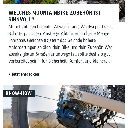
WELCHES MOUNTAINBIKE-ZUBEHÖR IST
SINNVOLL?
Mountainbiken bedeutet Abwechslung: Waldwege, Trails,
Schotterpassagen, Anstiege, Abfahrten und jede Menge
Fahrspaß. Gleichzeitig stellt das Gelände höhere
Anforderungen an dich, dein Bike und dein Zubehör. Wer
abseits glatter Straßen unterwegs ist, sollte deshalb gut
vorbereitet sein – für Sicherheit, Komfort und kleinere
Pannen unterwegs. In diesem Beitrag zeigen wir dir,
Jetzt entdecken
welches Mountainbike-Zubehör wirklich sinnvoll ist –
aufgeteilt in Must-haves und Nice-to-haves für Fahrer,
Bike sowie Wartung und Pflege.
KNOW-HOW