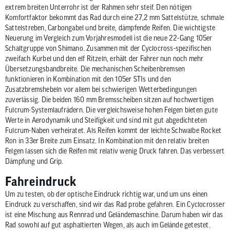
extrem breiten Unterrohr ist der Rahmen sehr steif. Den nötigen
Komfortfaktor bekommt das Rad durch eine 27,2 mm Sattelstütze, schmale
Sattelstreben, Carbongabel und breite, dämpfende Reifen. Die wichtigste
Neuerung im Vergleich zum Vorjahresmodell ist die neue 22-Gang 105er
Schaltgruppe von Shimano. Zusammen mit der Cyclocross-spezifischen
zweifach Kurbel und den elf Ritzeln, erhält der Fahrer nun noch mehr
Übersetzungsbandbreite. Die mechanischen Scheibenbremsen
funktionieren in Kombination mit den 105er STIs und den
Zusatzbremshebeln vor allem bei schwierigen Wetterbedingungen
zuverlässig. Die beiden 160 mm Bremsscheiben sitzen auf hochwertigen
Fulcrum-Systemlaufrädern. Die vergleichsweise hohen Felgen bieten gute
Werte in Aerodynamik und Steifigkeit und sind mit gut abgedichteten
Fulcrum-Naben verheiratet. Als Reifen kommt der leichte Schwalbe Rocket
Ron in 33er Breite zum Einsatz. In Kombination mit den relativ breiten
Felgen lassen sich die Reifen mit relativ wenig Druck fahren. Das verbessert
Dämpfung und Grip.
Fahreindruck
Um zu testen, ob der optische Eindruck richtig war, und um uns einen
Eindruck zu verschaffen, sind wir das Rad probe gefahren. Ein Cyclocrosser
ist eine Mischung aus Rennrad und Geländemaschine. Darum haben wir das
Rad sowohl auf gut asphaltierten Wegen, als auch im Gelände getestet.