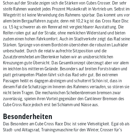
Schon auf der Straße zeigen sich die Stärken von Cubes Crosser. Der sehr
steife Rahmen wandelt jedes Prozent Muskelkraft in Vortrieb um. Selbst im
Wiegetritt ist keine Verwindung des Rahmens spürbar. Das kommt uns vor
allem beim Bergauffahren zugute, denn mit 10,2 kg ist das Cross Race Disc
ca. 1,5 kg schwerer als ein Rennrad mit vergleichbarer Ausstattung. Die
Reifen rollen gut auf der Straße, ohne merklichen Widerstand und bieten
zudem einen hohen Fahrkomfort. Auch im Stadtverkehr zeigt das Rad seine
Stärken. Sprünge von einem Bordstein überstehen die robusten Laufräder
unbeschadet. Durch die relativ aufrechte Sitzposition und die
Zusatzbremshebel am Oberlenker haben wir an unübersichtlichen
Kreuzungen gute Übersicht. Das Gesamtkonzept überzeugt aber vor allem
im leichten bis mittleren Gelände. Besonders auf breiten Forststraßen und
platt getrampelten Pfaden fährt sich das Rad sehr gut. Bei extremen
Passagen heißt es dagegen absteigen und schultern! Schön ist, dass in
diesem Fall die Schaltzüge im Inneren des Rahmens verlaufen, so stören sie
nicht beim Tragen. Die mechanischen Scheibenbremsen bremsen zwar
zuverlässig, spielen ihren Vorteil gegenüber den Cantilever Bremsen des
Cube Cross Race jedoch erst bei Schlamm und Nässe aus.
Besonderheiten
Das Besondere am Cube Cross Race Disc ist seine Vielseitigkeit. Egal ob als
Stadt- und Alltagsrad, Trainingsmaschine für den Winter, Crosser für‘s