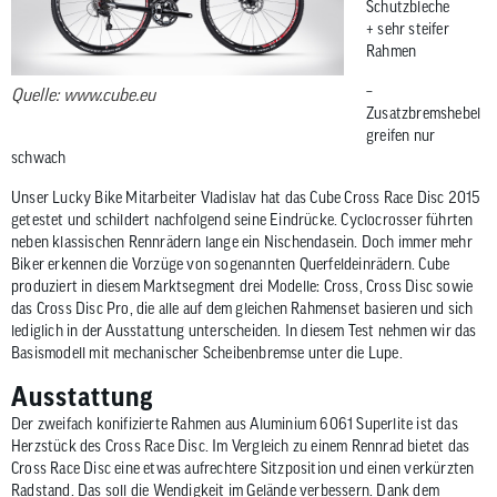
Schutzbleche
zum
+ sehr steifer
ausgewähl
Rahmen
Suchergeb
–
zu
Quelle: www.cube.eu
Zusatzbremshebel
gelangen.
greifen nur
Benutzer
schwach
von
Unser Lucky Bike Mitarbeiter Vladislav hat das Cube Cross Race Disc 2015
Touchgerä
getestet und schildert nachfolgend seine Eindrücke. Cyclocrosser führten
können
neben klassischen Rennrädern lange ein Nischendasein. Doch immer mehr
Touch-
Biker erkennen die Vorzüge von sogenannten Querfeldeinrädern. Cube
und
produziert in diesem Marktsegment drei Modelle: Cross, Cross Disc sowie
Streichges
das Cross Disc Pro, die alle auf dem gleichen Rahmenset basieren und sich
lediglich in der Ausstattung unterscheiden. In diesem Test nehmen wir das
verwenden
Basismodell mit mechanischer Scheibenbremse unter die Lupe.
Ausstattung
Der zweifach konifizierte Rahmen aus Aluminium 6061 Superlite ist das
Herzstück des Cross Race Disc. Im Vergleich zu einem Rennrad bietet das
Cross Race Disc eine etwas aufrechtere Sitzposition und einen verkürzten
Radstand. Das soll die Wendigkeit im Gelände verbessern. Dank dem