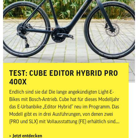
­­­TEST: CUBE EDITOR HYBRID PRO
400X
Endlich sind sie da! Die lange angekündigten Light-E-
Bikes mit Bosch-Antrieb. Cube hat für dieses Modelljahr
das E-Urbanbike „Editor Hybrid“ neu im Programm. Das
Modell gibt es in drei Ausführungen, von denen zwei
(PRO und SLX) mit Vollausstattung (FE) erhältlich sind.
Wir schauen uns hier das PRO-Modell an und wollen
Jetzt entdecken
herausfinden, wie sich das preisgünstige Light-E-Bike im