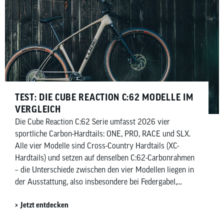
TEST: DIE CUBE REACTION C:62 MODELLE IM
VERGLEICH
Die Cube Reaction C:62 Serie umfasst 2026 vier
sportliche Carbon-Hardtails: ONE, PRO, RACE und SLX.
Alle vier Modelle sind Cross-Country Hardtails (XC-
Hardtails) und setzen auf denselben C:62-Carbonrahmen
– die Unterschiede zwischen den vier Modellen liegen in
der Ausstattung, also insbesondere bei Federgabel,
Schaltung und Bremsen. Entsprechend der Ausstattung
Jetzt entdecken
variiert Gewicht und Preis. In diesem Vergleich zeigen
wir dir die Gemeinsamkeiten, die wichtigsten