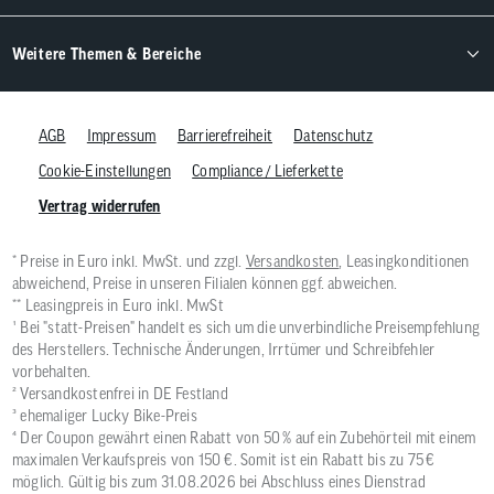
Weitere Themen & Bereiche
AGB
Impressum
Barrierefreiheit
Datenschutz
Cookie-Einstellungen
Compliance / Lieferkette
Vertrag widerrufen
* Preise in Euro inkl. MwSt. und zzgl.
Versandkosten
, Leasingkonditionen
abweichend, Preise in unseren Filialen können ggf. abweichen.
** Leasingpreis in Euro inkl. MwSt
¹ Bei "statt-Preisen" handelt es sich um die unverbindliche Preisempfehlung
des Herstellers. Technische Änderungen, Irrtümer und Schreibfehler
vorbehalten.
² Versandkostenfrei in DE Festland
³ ehemaliger Lucky Bike-Preis
⁴ Der Coupon gewährt einen Rabatt von 50 % auf ein Zubehörteil mit einem
maximalen Verkaufspreis von 150 €. Somit ist ein Rabatt bis zu 75 €
möglich. Gültig bis zum 31.08.2026 bei Abschluss eines Dienstrad