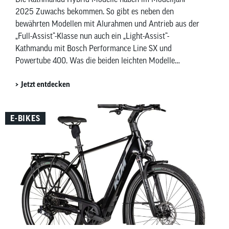
2025 Zuwachs bekommen. So gibt es neben den
bewährten Modellen mit Alurahmen und Antrieb aus der
„Full-Assist“-Klasse nun auch ein „Light-Assist“-
Kathmandu mit Bosch Performance Line SX und
Powertube 400. Was die beiden leichten Modelle
auszeichnet und was sie unterscheidet erfährst du in
Jetzt entdecken
diesem Beitrag.
E-BIKES