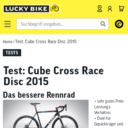
Verwende
die
Pfeile
Test: Cube Cross Race Disc 2015
Home
/
nach
oben
TESTS
und
unten,
Test: Cube Cross Race
um
das
Disc 2015
verfügbar
Ergebnis
Das bessere Rennrad
auszuwähl
+ sehr gutes Preis-
Drücke
Leistungs-
die
Verhältnis
Eingabetas
+ Ösen für
Gepäckträger und
um