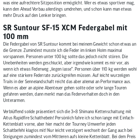
was eine aufrechtere Sitzposition ermöglicht. Wer es etwas sportiver mag,
kann den Ahead Vorbau allerdings umdrehen, und schon kann man etwas
mehr Druck auf den Lenker bringen.
SR Suntour SF-15 XCM Federgabel mit
100 mm
Die Federgabel von SR Suntour kommt bei meinem Gewicht schon etwas an
die Grenze. Zumindest musste ich die Feder im linken Holm maximal
vorspannen. Personen unter 100 kg sollte das jedoch nicht stören. Die
Unebenheiten werden geschluckt, aber irgendwie kommt es mir vor, als
wenn ich etwas Federweg „liegen lasse“. Personen über 110 kg werden wohl
auf eine stärkere Federrate zurückgreifen müssen. Auf leicht wurzeligen
Trails in der Sennelandschaft reicht das aber allemal an Performance aus.
Wenn es aber an alpine Abenteuer gehen sollte oder sehr lange Touren
gefahren werden, dann merkt man das Federverhalten doch in den
Unterarmen.
Verblüffend solide präsentiert sich die 3×8 Shimano Kettenschaltung mit
Altus Rapidfire Schalthebeln! Persönlich fahre ich schon lange mit Einfach-
Kettenblatt vorne, aber hier macht der Tourney Umwerfer jeden
Schaltbefehl klaglos mit! Nur leicht verzögert wechselt der Gang auch bei
Steigungen zumindest vom Mittleren aufs kleine Kettenblatt. Bei dem Preis