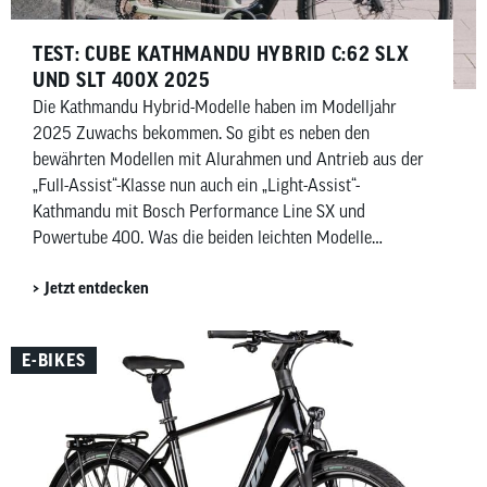
TEST: CUBE KATHMANDU HYBRID C:62 SLX
UND SLT 400X 2025
Die Kathmandu Hybrid-Modelle haben im Modelljahr
2025 Zuwachs bekommen. So gibt es neben den
bewährten Modellen mit Alurahmen und Antrieb aus der
„Full-Assist“-Klasse nun auch ein „Light-Assist“-
Kathmandu mit Bosch Performance Line SX und
Powertube 400. Was die beiden leichten Modelle
auszeichnet und was sie unterscheidet erfährst du in
Jetzt entdecken
diesem Beitrag.
E-BIKES