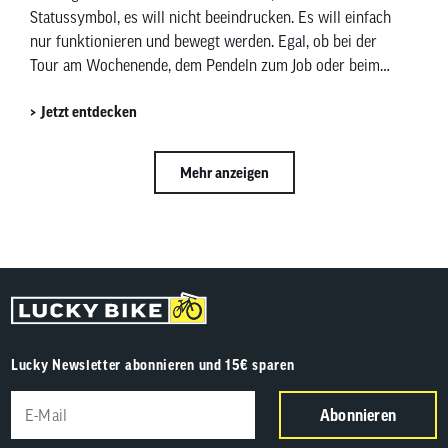
Statussymbol, es will nicht beeindrucken. Es will einfach
nur funktionieren und bewegt werden. Egal, ob bei der
Tour am Wochenende, dem Pendeln zum Job oder beim
Einkaufen am Wochenende. Das Touring ONE ist in all
Jetzt entdecken
diesen Fällen ein verlässlicher, ehrlicher Begleiter.
Mehr anzeigen
Lucky Newsletter abonnieren und 15€ sparen
Abonnieren