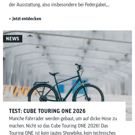
der Ausstattung, also insbesondere bei Federgabel,
Schaltung und Bremsen. Entsprechend der Ausstattung
Jetzt entdecken
variiert Gewicht und Preis. In diesem Vergleich zeigen
wir dir die Gemeinsamkeiten, die wichtigsten
Unterschiede und versuchen zu klären, für wen sich
NEWS
welches Cube Reaction C:62-Modell am besten eignet.
TEST: CUBE TOURING ONE 2026
Manche Fahrräder werden gebaut, um auf dicke Hose zu
machen. Nicht so das Cube Touring ONE 2026! Das
Touring ONE ist kein lautes Showbike, kein technisches