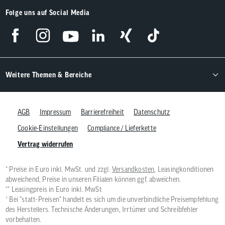
Folge uns auf Social Media
Weitere Themen & Bereiche
AGB
Impressum
Barrierefreiheit
Datenschutz
Cookie-Einstellungen
Compliance / Lieferkette
Vertrag widerrufen
* Preise in Euro inkl. MwSt. und zzgl.
Versandkosten
, Leasingkonditionen
abweichend, Preise in unseren Filialen können ggf. abweichen.
** Leasingpreis in Euro inkl. MwSt
¹ Bei "statt-Preisen" handelt es sich um die unverbindliche Preisempfehlung
des Herstellers. Technische Änderungen, Irrtümer und Schreibfehler
vorbehalten.