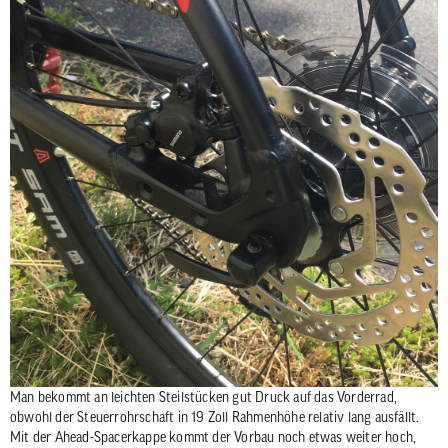
Man bekommt an leichten Steilstücken gut Druck auf das Vorderrad,
obwohl der Steuerrohrschaft in 19 Zoll Rahmenhöhe relativ lang ausfällt.
Mit der Ahead-Spacerkappe kommt der Vorbau noch etwas weiter hoch,