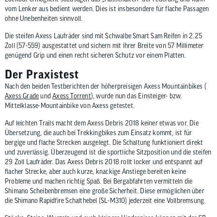
vom Lenker aus bedient werden. Dies ist insbesondere für flache Passagen
ohne Unebenheiten sinnvoll.
Die steifen Axess Laufräder sind mit Schwalbe Smart Sam Reifen in 2.25
Zoll (57-559) ausgestattet und sichern mit ihrer Breite von 57 Millimeter
genügend Grip und einen recht sicheren Schutz vor einem Platten.
Der Praxistest
Nach den beiden Testberichten der höherpreisigen Axess Mountainbikes (
Axess Grade
und
Axess Torrent
), wurde nun das Einsteiger- bzw.
Mittelklasse-Mountainbike von Axess getestet.
Auf leichten Trails macht dem Axess Debris 2018 keiner etwas vor. Die
Übersetzung, die auch bei Trekkingbikes zum Einsatz kommt, ist für
bergige und flache Strecken ausgelegt. Die Schaltung funktioniert direkt
und zuverlässig. Überzeugend ist die sportliche Sitzposition und die steifen
29 Zoll Laufräder. Das Axess Debris 2018 rollt locker und entspannt auf
flacher Strecke, aber auch kurze, knackige Anstiege bereiten keine
Probleme und machen richtig Spaß. Bei Bergabfahrten vermitteln die
Shimano Scheibenbremsen eine große Sicherheit. Diese ermöglichen über
die Shimano Rapidfire Schalthebel (SL-M310) jederzeit eine Vollbremsung.