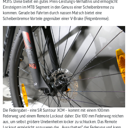
M315. Diese bietet ein gutes Preis-Leistungs-Verhältnis und ermöglicht
Einsteigern im MTB Segment in den Genuss einer Scheibenbremse zu
kommen. Gerade bei Fahrten durch nassen Matsch bietet eine
Scheibenbremse Vorteile gegenüber einer V-Brake (Felgenbremse).
Die Federgabel – eine SR Suntour XCM – kommt mit einem 100mm
Federweg und einem Remote Lockout daher. Die 100 mm Federweg reichen
aus, um selbst größere Unebenheiten locker zu schlucken. Das Remote
Lockout ermöglicht sozusagen das „Ausschalten“ der Federung und kann