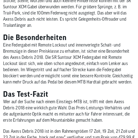
Stöcke, Steine, Wurzeln und auch kleinere Hindernisse können mit der SR
Suntour XCM Gabel überwunden werden. Für größere Sprünge, z. B. im
Trail-Park, sind die 100mm Federweg nicht ausgelegt. Das aber will das
Axess Debris auch nicht leisten. Es spricht Gelegenheits-Offroader und
Trailanfänger an.
Die Besonderheiten
Eine Federgabel mit Remote Lockout und innenverlegte Schalt- und
Bremszüge in dieser Preisklasse zu erhalten, ist sicher eine Besonderheit
des Axess Debris 2018. Die SR Suntour XCM Federgabel mit Remote
Lockout lässt sich, wie oben schon angedeutet, einfach vom Lenker aus
bedienen. Im Wiegetritt und auf flacher Strecke kann die Federgabel
blockiert werden und ermöglicht somit eine bessere Kontrolle. Gleichzeitig
kann mehr Druck auf das Pedal bei diesem MTB Hardtail gebracht werden.
Das Test-Fazit
Wer auf der Suche nach einem Einstiegs-MTB ist, trifft mit dem Axess
Debris 2018 eine wirklich gute Wahl. Das Preis-Leistungs-Verhältnis und
die aufgeräumte Optik macht es mitunter auch für Fahrer interessant, die
erste Erfahrungen auf dem Mountainbike gemacht haben.
Das Axess Debris 2018 ist in den Rahmengrößen 17 Zoll, 19 Zoll, 21 Zoll und
23 Zoll in der Farbe „black red grey“ verfügbar und zum Preis von 479,99 €