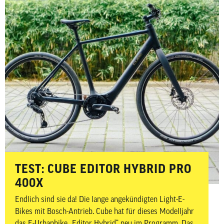
­­­TEST: CUBE EDITOR HYBRID PRO
400X
Endlich sind sie da! Die lange angekündigten Light-E-
Bikes mit Bosch-Antrieb. Cube hat für dieses Modelljahr
das E-Urbanbike „Editor Hybrid“ neu im Programm. Das