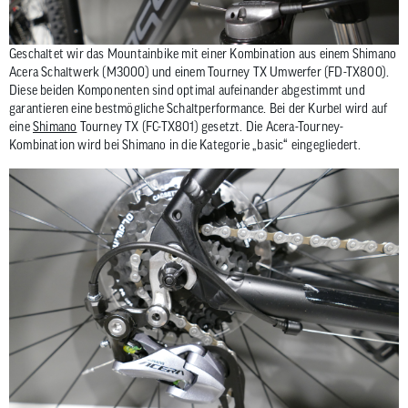
Geschaltet wir das Mountainbike mit einer Kombination aus einem Shimano
Acera Schaltwerk (M3000) und einem Tourney TX Umwerfer (FD-TX800).
Diese beiden Komponenten sind optimal aufeinander abgestimmt und
garantieren eine bestmögliche Schaltperformance. Bei der Kurbel wird auf
eine
Shimano
Tourney TX (FC-TX801) gesetzt. Die Acera-Tourney-
Kombination wird bei Shimano in die Kategorie „basic“ eingegliedert.