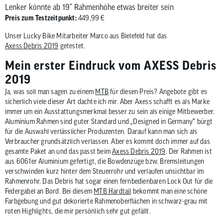
zum
Lenker könnte ab 19“ Rahmenhöhe etwas breiter sein
ausgewähl
Preis zum Testzeitpunkt:
449,99 €
Suchergeb
Unser Lucky Bike Mitarbeiter Marco aus Bielefeld hat das
zu
Axess Debris 2019
getestet.
gelangen.
Mein erster Eindruck vom AXESS Debris
Benutzer
2019
von
Touchgerä
Ja, was soll man sagen zu einem
MTB
für diesen Preis? Angebote gibt es
können
sicherlich viele dieser Art dachte ich mir. Aber Axess schafft es als Marke
immer um ein Ausstattungsmerkmal besser zu sein als einige Mitbewerber.
Touch-
Aluminium Rahmen sind guter Standard und „Designed in Germany“ bürgt
und
für die Auswahl verlässlicher Produzenten. Darauf kann man sich als
Streichges
Verbraucher grundsätzlich verlassen. Aber es kommt doch immer auf das
verwenden
gesamte Paket an und das passt beim
Axess Debris 2019
. Der Rahmen ist
aus 6061er Aluminium gefertigt, die Bowdenzüge bzw. Bremsleitungen
verschwinden kurz hinter dem Steuerrohr und verlaufen unsichtbar im
Rahmenrohr. Das Debris hat sogar einen fernbedienbaren Lock Out für die
Federgabel an Bord. Bei diesem
MTB Hardtail
bekommt man eine schöne
Farbgebung und gut dekorierte Rahmenoberflächen in schwarz-grau mit
roten Highlights, die mir persönlich sehr gut gefällt.