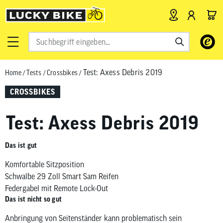
Verwende
die
Pfeile
Test: Axess Debris 2019
Home
/
Tests
/
Crossbikes
/
nach
oben
CROSSBIKES
und
unten,
Test: Axess Debris 2019
um
das
verfügbar
Das ist gut
Ergebnis
Komfortable Sitzposition
auszuwähl
Schwalbe 29 Zoll Smart Sam Reifen
Drücke
Federgabel mit Remote Lock-Out
die
Das ist nicht so gut
Eingabetas
um
Anbringung von Seitenständer kann problematisch sein