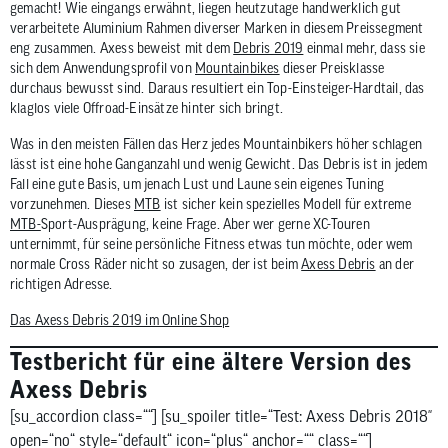
gemacht! Wie eingangs erwähnt, liegen heutzutage handwerklich gut
verarbeitete Aluminium Rahmen diverser Marken in diesem Preissegment
eng zusammen. Axess beweist mit dem
Debris 2019
einmal mehr, dass sie
sich dem Anwendungsprofil von
Mountainbikes
dieser Preisklasse
durchaus bewusst sind. Daraus resultiert ein Top-Einsteiger-Hardtail, das
klaglos viele Offroad-Einsätze hinter sich bringt.
Was in den meisten Fällen das Herz jedes Mountainbikers höher schlagen
lässt ist eine hohe Ganganzahl und wenig Gewicht. Das Debris ist in jedem
Fall eine gute Basis, um jenach Lust und Laune sein eigenes Tuning
vorzunehmen. Dieses
MTB
ist sicher kein spezielles Modell für extreme
MTB-
Sport-Ausprägung, keine Frage. Aber wer gerne XC-Touren
unternimmt, für seine persönliche Fitness etwas tun möchte, oder wem
normale Cross Räder nicht so zusagen, der ist beim
Axess Debris
an der
richtigen Adresse.
Das Axess Debris 2019 im Online Shop
Testbericht für eine ältere Version des
Axess Debris
[su_accordion class=““] [su_spoiler title=“Test: Axess Debris 2018″
open=“no“ style=“default“ icon=“plus“ anchor=““ class=““]