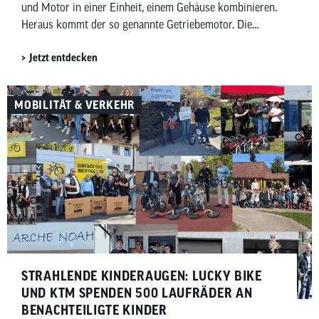
und Motor in einer Einheit, einem Gehäuse kombinieren.
Heraus kommt der so genannte Getriebemotor. Die
chinesischen Anbieter Avinox und Gobao haben jeweils
Jetzt entdecken
Getriebemotoren vorgestellt, die etablierte Anbieter wie
Bosch eBike Systems im Jahr 2027 herausfordern
wollen.
MOBILITÄT & VERKEHR
STRAHLENDE KINDERAUGEN: LUCKY BIKE
UND KTM SPENDEN 500 LAUFRÄDER AN
BENACHTEILIGTE KINDER