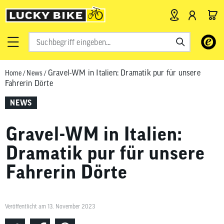
Verwende
die
Pfeile
Gravel-WM in Italien: Dramatik pur für unsere
Home
/
News
/
nach
Fahrerin Dörte
oben
und
NEWS
unten,
um
Gravel-WM in Italien:
das
verfügbar
Dramatik pur für unsere
Ergebnis
Fahrerin Dörte
auszuwähl
Drücke
die
Eingabetas
Veröffentlicht am 13. November 2023
um