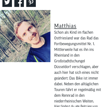
zum
ausgewähl
Suchergeb
zu
Matthias
gelangen.
Benutzer
Schon als Kind im flachen
von
Ostfriesland war das Rad das
Touchgerä
Fortbewegungsmittel Nr. 1.
können
Mittlerweile hat es ihn ins
Touch-
Rheinland in den
und
Großstadtdschungel
Streichges
Düsseldorf verschlagen, aber
verwenden
auch hier hat sich eines nicht
geändert: Das Bike ist immer
dabei. Neben den alltäglichen
Touren fährt er regelmäßig mit
dem Rennrad in den
niederrheinischen Weiten.
Hier findest du alle Beiträge von