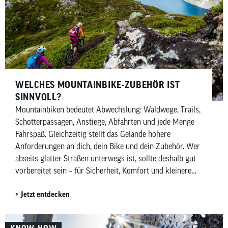
WELCHES MOUNTAINBIKE-ZUBEHÖR IST
SINNVOLL?
Mountainbiken bedeutet Abwechslung: Waldwege, Trails,
Schotterpassagen, Anstiege, Abfahrten und jede Menge
Fahrspaß. Gleichzeitig stellt das Gelände höhere
Anforderungen an dich, dein Bike und dein Zubehör. Wer
abseits glatter Straßen unterwegs ist, sollte deshalb gut
vorbereitet sein – für Sicherheit, Komfort und kleinere
Pannen unterwegs. In diesem Beitrag zeigen wir dir,
Jetzt entdecken
welches Mountainbike-Zubehör wirklich sinnvoll ist –
aufgeteilt in Must-haves und Nice-to-haves für Fahrer,
Bike sowie Wartung und Pflege.
KNOW-HOW