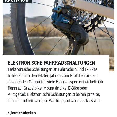
ELEKTRONISCHE FAHRRADSCHALTUNGEN
Elektronische Schaltungen an Fahrrädern und E-Bikes
haben sich in den letzten Jahren vom Profi-Feature zur
spannenden Option für viele Fahrradtypen entwickelt. Ob
Rennrad, Gravelbike, Mountainbike, E-Bike oder
Alltagsrad: Elektronische Schaltungen arbeiten präzise,
schnell und mit weniger Wartungsaufwand als klassische
mechanische Schaltungen. Besonders Shimano mit Di2
Jetzt entdecken
(Digital Integrated Intelligence) und SRAM mit AXS