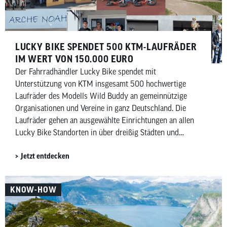
LUCKY BIKE SPENDET 500 KTM-LAUFRÄDER
IM WERT VON 150.000 EURO
Der Fahrradhändler Lucky Bike spendet mit
Unterstützung von KTM insgesamt 500 hochwertige
Laufräder des Modells Wild Buddy an gemeinnützige
Organisationen und Vereine in ganz Deutschland. Die
Laufräder gehen an ausgewählte Einrichtungen an allen
Lucky Bike Standorten in über dreißig Städten und
kommen insgesamt rund sechzig Einrichtungen zugute.
Jetzt entdecken
Darin enthalten sind auch hundert Laufräder für das
Deutsche Kinderhilfswerk sowie dreißig für die Manuel
Neuer Kids Foundation.
KNOW-HOW