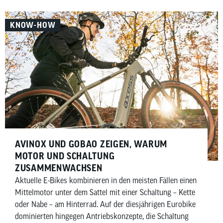
(gesprochen Acces) prägen diesen Markt – allerdings mit
unterschiedlichen Ansätzen. Während Shimano
KNOW-HOW
elektronische Ketten- und Nabenschaltungen anbietet,
konzentriert sich SRAM vor allem auf kabellose
elektronische Kettenschaltungen. In diesem Artikel
zeigen wir dir, welche elektronischen Schaltungen es von
Shimano und SRAM gibt, wofür und für wen sie sich
eignen und worin sich die beiden Hersteller
unterscheiden.
AVINOX UND GOBAO ZEIGEN, WARUM
MOTOR UND SCHALTUNG
ZUSAMMENWACHSEN
Aktuelle E-Bikes kombinieren in den meisten Fällen einen
Mittelmotor unter dem Sattel mit einer Schaltung – Kette
oder Nabe – am Hinterrad. Auf der diesjährigen Eurobike
dominierten hingegen Antriebskonzepte, die Schaltung