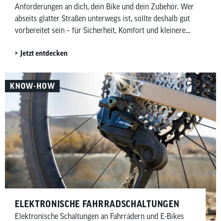
Anforderungen an dich, dein Bike und dein Zubehör. Wer
abseits glatter Straßen unterwegs ist, sollte deshalb gut
vorbereitet sein – für Sicherheit, Komfort und kleinere
Pannen unterwegs. In diesem Beitrag zeigen wir dir,
Jetzt entdecken
welches Mountainbike-Zubehör wirklich sinnvoll ist –
aufgeteilt in Must-haves und Nice-to-haves für Fahrer,
Bike sowie Wartung und Pflege.
KNOW-HOW
ELEKTRONISCHE FAHRRADSCHALTUNGEN
Elektronische Schaltungen an Fahrrädern und E-Bikes