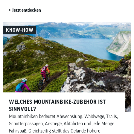
kommen insgesamt rund sechzig Einrichtungen zugute.
Jetzt entdecken
Darin enthalten sind auch hundert Laufräder für das
Deutsche Kinderhilfswerk sowie dreißig für die Manuel
Neuer Kids Foundation.
KNOW-HOW
WELCHES MOUNTAINBIKE-ZUBEHÖR IST
SINNVOLL?
Mountainbiken bedeutet Abwechslung: Waldwege, Trails,
Schotterpassagen, Anstiege, Abfahrten und jede Menge
Fahrspaß. Gleichzeitig stellt das Gelände höhere