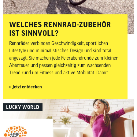
WELCHES RENNRAD-ZUBEHÖR
IST SINNVOLL?
Rennräder verbinden Geschwindigkeit, sportlichen
Lifestyle und minimalistisches Design und sind total
angesagt. Sie machen jede Feierabendrunde zum kleinen
Abenteuer und passen gleichzeitig zum wachsenden
Trend rund um Fitness und aktive Mobilität. Damit
Ausfahrten nicht nur sportlich, sondern auch sicher und
Jetzt entdecken
komfortabel sind, kommt es neben dem passenden Bike
auch auf das richtige Zubehör an. In diesem Beitrag
zeigen wir dir, welches Rennrad-Zubehör wirklich
LUCKY WORLD
sinnvoll ist – aufgeteilt in Must-haves und Nice-to-haves
für Fahrer, Bike sowie Wartung und Pflege.