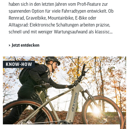
haben sich in den letzten Jahren vom Profi-Feature zur
spannenden Option für viele Fahrradtypen entwickelt. Ob
Rennrad, Gravelbike, Mountainbike, E-Bike oder
Alltagsrad: Elektronische Schaltungen arbeiten präzise,
schnell und mit weniger Wartungsaufwand als klassische
mechanische Schaltungen. Besonders Shimano mit Di2
Jetzt entdecken
(Digital Integrated Intelligence) und SRAM mit AXS
(gesprochen Acces) prägen diesen Markt – allerdings mit
unterschiedlichen Ansätzen. Während Shimano
KNOW-HOW
elektronische Ketten- und Nabenschaltungen anbietet,
konzentriert sich SRAM vor allem auf kabellose
elektronische Kettenschaltungen. In diesem Artikel
zeigen wir dir, welche elektronischen Schaltungen es von
Shimano und SRAM gibt, wofür und für wen sie sich
eignen und worin sich die beiden Hersteller
unterscheiden.