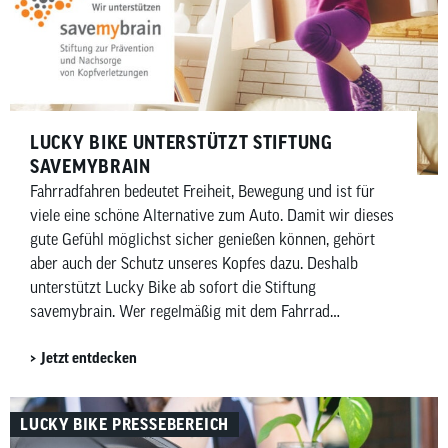
LUCKY BIKE UNTERSTÜTZT STIFTUNG
SAVEMYBRAIN
Fahrradfahren bedeutet Freiheit, Bewegung und ist für
viele eine schöne Alternative zum Auto. Damit wir dieses
gute Gefühl möglichst sicher genießen können, gehört
aber auch der Schutz unseres Kopfes dazu. Deshalb
unterstützt Lucky Bike ab sofort die Stiftung
savemybrain. Wer regelmäßig mit dem Fahrrad
unterwegs ist, kennt dieses besondere Gefühl: aufsteigen,
Jetzt entdecken
losfahren, den Alltag hinter sich lassen. Doch zur Freude
am Radfahren gehört auch ein bewusster Umgang mit
der eigenen Sicherheit. Genau hier setzt die Arbeit der
LUCKY BIKE PRESSEBEREICH
Stiftung savemybrain an. Die Partnerschaft verfolgt das