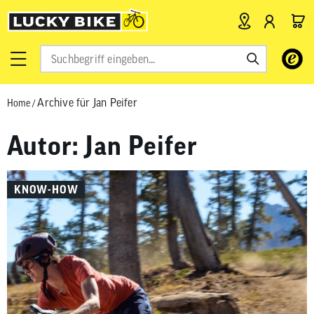
Verwende
die
Pfeile
Archive für Jan Peifer
nach
Home
/
oben
Autor:
Jan Peifer
und
unten,
um
das
KNOW-HOW
verfügbar
Ergebnis
auszuwähl
Drücke
die
Eingabetas
um