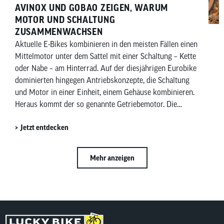
AVINOX UND GOBAO ZEIGEN, WARUM
MOTOR UND SCHALTUNG
ZUSAMMENWACHSEN
Aktuelle E-Bikes kombinieren in den meisten Fällen einen
Mittelmotor unter dem Sattel mit einer Schaltung – Kette
oder Nabe – am Hinterrad. Auf der diesjährigen Eurobike
dominierten hingegen Antriebskonzepte, die Schaltung
und Motor in einer Einheit, einem Gehäuse kombinieren.
Heraus kommt der so genannte Getriebemotor. Die
chinesischen Anbieter Avinox und Gobao haben jeweils
Jetzt entdecken
Getriebemotoren vorgestellt, die etablierte Anbieter wie
Bosch eBike Systems im Jahr 2027 herausfordern
wollen.
Mehr anzeigen