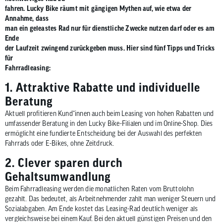
zum
fahren. Lucky Bike räumt mit gängigen Mythen auf, wie etwa der
ausgewähl
Annahme, dass
man ein geleastes Rad nur für dienstliche Zwecke nutzen darf oder es am
Suchergeb
Ende
zu
der Laufzeit zwingend zurückgeben muss. Hier sind fünf Tipps und Tricks
gelangen.
für
Benutzer
Fahrradleasing:
von
1. Attraktive Rabatte und individuelle
Touchgerä
Beratung
können
Touch-
Aktuell profitieren Kund*innen auch beim Leasing von hohen Rabatten und
umfassender Beratung in den Lucky Bike-Filialen und im Online-Shop. Dies
und
ermöglicht eine fundierte Entscheidung bei der Auswahl des perfekten
Streichges
Fahrrads oder E-Bikes, ohne Zeitdruck.
verwenden
2. Clever sparen durch
Gehaltsumwandlung
Beim Fahrradleasing werden die monatlichen Raten vom Bruttolohn
gezahlt. Das bedeutet, als Arbeitnehmender zahlt man weniger Steuern und
Sozialabgaben. Am Ende kostet das Leasing-Rad deutlich weniger als
vergleichsweise bei einem Kauf. Bei den aktuell günstigen Preisen und den