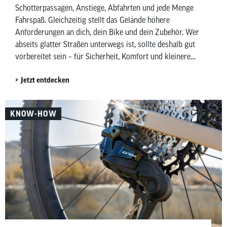
Schotterpassagen, Anstiege, Abfahrten und jede Menge
Fahrspaß. Gleichzeitig stellt das Gelände höhere
Anforderungen an dich, dein Bike und dein Zubehör. Wer
abseits glatter Straßen unterwegs ist, sollte deshalb gut
vorbereitet sein – für Sicherheit, Komfort und kleinere
Pannen unterwegs. In diesem Beitrag zeigen wir dir,
Jetzt entdecken
welches Mountainbike-Zubehör wirklich sinnvoll ist –
aufgeteilt in Must-haves und Nice-to-haves für Fahrer,
Bike sowie Wartung und Pflege.
KNOW-HOW