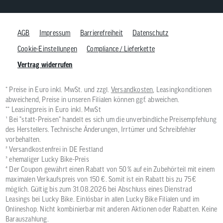
AGB
Impressum
Barrierefreiheit
Datenschutz
Cookie-Einstellungen
Compliance / Lieferkette
Vertrag widerrufen
* Preise in Euro inkl. MwSt. und zzgl.
Versandkosten
, Leasingkonditionen
abweichend, Preise in unseren Filialen können ggf. abweichen.
** Leasingpreis in Euro inkl. MwSt
¹ Bei "statt-Preisen" handelt es sich um die unverbindliche Preisempfehlung
des Herstellers. Technische Änderungen, Irrtümer und Schreibfehler
vorbehalten.
² Versandkostenfrei in DE Festland
³ ehemaliger Lucky Bike-Preis
⁴ Der Coupon gewährt einen Rabatt von 50 % auf ein Zubehörteil mit einem
maximalen Verkaufspreis von 150 €. Somit ist ein Rabatt bis zu 75 €
möglich. Gültig bis zum 31.08.2026 bei Abschluss eines Dienstrad
Leasings bei Lucky Bike. Einlösbar in allen Lucky Bike Filialen und im
Onlineshop. Nicht kombinierbar mit anderen Aktionen oder Rabatten. Keine
Barauszahlung.