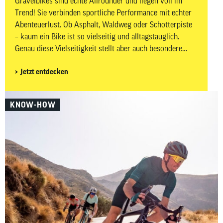
Gravelbikes sind echte Allrounder und liegen voll im
Trend! Sie verbinden sportliche Performance mit echter
Abenteuerlust. Ob Asphalt, Waldweg oder Schotterpiste
– kaum ein Bike ist so vielseitig und alltagstauglich.
Genau diese Vielseitigkeit stellt aber auch besondere
Anforderungen an dein Zubehör. Auf wechselnden
Jetzt entdecken
Untergründen, bei längeren Distanzen und abseits
klassischer Rennradstrecken ist es besonders wichtig,
gut vorbereitet zu sein. In diesem Beitrag zeigen wir dir,
KNOW-HOW
welches Gravelbike-Zubehör wirklich sinnvoll ist –
aufgeteilt in Must-haves und Nice-to-haves für Fahrer,
Bike sowie Wartung und Pflege.