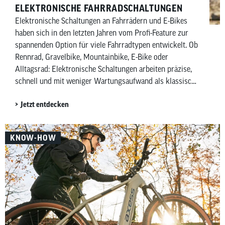
ELEKTRONISCHE FAHRRADSCHALTUNGEN
Elektronische Schaltungen an Fahrrädern und E-Bikes
haben sich in den letzten Jahren vom Profi-Feature zur
spannenden Option für viele Fahrradtypen entwickelt. Ob
Rennrad, Gravelbike, Mountainbike, E-Bike oder
Alltagsrad: Elektronische Schaltungen arbeiten präzise,
schnell und mit weniger Wartungsaufwand als klassische
mechanische Schaltungen. Besonders Shimano mit Di2
Jetzt entdecken
(Digital Integrated Intelligence) und SRAM mit AXS
(gesprochen Acces) prägen diesen Markt – allerdings mit
unterschiedlichen Ansätzen. Während Shimano
KNOW-HOW
elektronische Ketten- und Nabenschaltungen anbietet,
konzentriert sich SRAM vor allem auf kabellose
elektronische Kettenschaltungen. In diesem Artikel
zeigen wir dir, welche elektronischen Schaltungen es von
Shimano und SRAM gibt, wofür und für wen sie sich
eignen und worin sich die beiden Hersteller
unterscheiden.