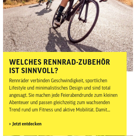
WELCHES RENNRAD-ZUBEHÖR
IST SINNVOLL?
Rennräder verbinden Geschwindigkeit, sportlichen
Lifestyle und minimalistisches Design und sind total
angesagt. Sie machen jede Feierabendrunde zum kleinen
Abenteuer und passen gleichzeitig zum wachsenden
Trend rund um Fitness und aktive Mobilität. Damit
Ausfahrten nicht nur sportlich, sondern auch sicher und
Jetzt entdecken
komfortabel sind, kommt es neben dem passenden Bike
auch auf das richtige Zubehör an. In diesem Beitrag