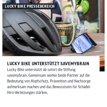
zeigen wir dir, welches Rennrad-Zubehör wirklich
LUCKY BIKE PRESSEBEREICH
sinnvoll ist – aufgeteilt in Must-haves und Nice-to-haves
für Fahrer, Bike sowie Wartung und Pflege.
LUCKY BIKE UNTERSTÜTZT SAVEMYBRAIN​
Lucky Bike unterstützt ab sofort die Stiftung
savemybrain. Gemeinsam wollen beide Partner auf die
Bedeutung von Kopfschutz, Prävention und Nachsorge
aufmerksam machen und das Bewusstsein für Schädel-
Hirn-Verletzungen stärken.