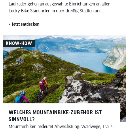
Laufräder gehen an ausgewählte Einrichtungen an allen
Lucky Bike Standorten in über dreißig Städten und
kommen insgesamt rund sechzig Einrichtungen zugute.
Jetzt entdecken
Darin enthalten sind auch hundert Laufräder für das
Deutsche Kinderhilfswerk sowie dreißig für die Manuel
Neuer Kids Foundation.
KNOW-HOW
WELCHES MOUNTAINBIKE-ZUBEHÖR IST
SINNVOLL?
Mountainbiken bedeutet Abwechslung: Waldwege, Trails,