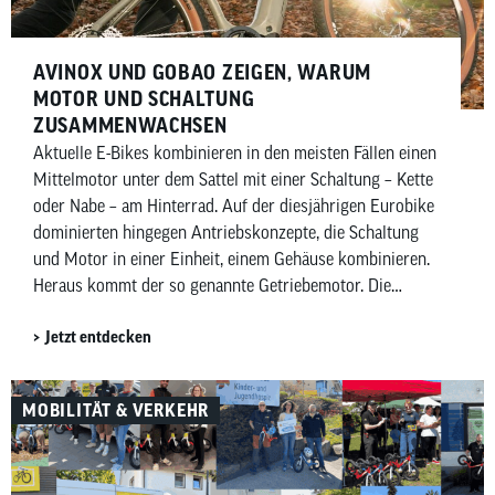
AVINOX UND GOBAO ZEIGEN, WARUM
MOTOR UND SCHALTUNG
ZUSAMMENWACHSEN
Aktuelle E-Bikes kombinieren in den meisten Fällen einen
Mittelmotor unter dem Sattel mit einer Schaltung – Kette
oder Nabe – am Hinterrad. Auf der diesjährigen Eurobike
dominierten hingegen Antriebskonzepte, die Schaltung
und Motor in einer Einheit, einem Gehäuse kombinieren.
Heraus kommt der so genannte Getriebemotor. Die
chinesischen Anbieter Avinox und Gobao haben jeweils
Jetzt entdecken
Getriebemotoren vorgestellt, die etablierte Anbieter wie
Bosch eBike Systems im Jahr 2027 herausfordern
wollen.
MOBILITÄT & VERKEHR