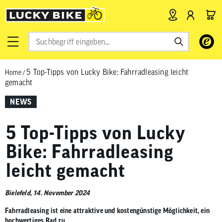
Verwende
die
Pfeile
5 Top-Tipps von Lucky Bike: Fahrradleasing leicht
Home
/
nach
gemacht
oben
und
NEWS
unten,
um
5 Top-Tipps von Lucky
das
verfügbar
Bike: Fahrradleasing
Ergebnis
leicht gemacht
auszuwähl
Drücke
die
Bielefeld, 14. November 2024
Eingabetas
Fahrradleasing ist eine attraktive und kostengünstige Möglichkeit, ein
um
hochwertiges Rad zu