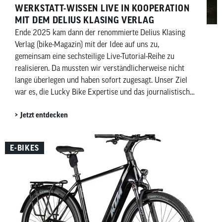
WERKSTATT-WISSEN LIVE IN KOOPERATION
MIT DEM DELIUS KLASING VERLAG
Ende 2025 kam dann der renommierte Delius Klasing
Verlag (bike-Magazin) mit der Idee auf uns zu,
gemeinsam eine sechsteilige Live-Tutorial-Reihe zu
realisieren. Da mussten wir verständlicherweise nicht
lange überlegen und haben sofort zugesagt. Unser Ziel
war es, die Lucky Bike Expertise und das journalistische
Fachwissen des bike-Magazins zu kombinieren und
Jetzt entdecken
direkt in eure Wohnzimmer und privaten Werkstätten zu
bringen – möglichst verständlich, praxisnah und auf
Augenhöhe.
E-BIKES