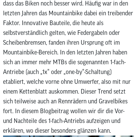
dass das Biken noch besser wird. Häufig war in den
zum
ausgewähl
letzten Jahren das Mountainbike dabei ein treibender
Suchergeb
Faktor. Innovative Bauteile, die heute als
zu
selbstverständlich gelten, wie Federgabeln oder
gelangen.
Benutzer
Scheibenbremsen, fanden ihren Ursprung oft im
von
Mountainbike-Bereich. In den letzten Jahren haben
Touchgerä
sich an immer mehr MTBs die sogenannten 1-fach-
können
Touch-
Antriebe (auch „1x“ oder „one-by“-Schaltung)
und
etabliert, welche vorne ohne Umwerfer, also mit nur
Streichges
einem Kettenblatt auskommen. Dieser Trend setzt
verwenden
sich teilweise auch an Rennrädern und Gravelbikes
fort. In diesem Blogbeitrag wollen wir dir die Vor-
und Nachteile des 1-fach-Antriebs aufzeigen und
erklären, wo dieser besonders glänzen kann.