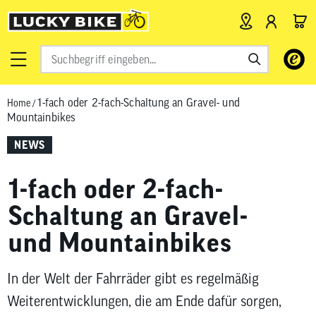
Verwende
die
Pfeile
1-fach oder 2-fach-Schaltung an Gravel- und
Home
/
nach
Mountainbikes
oben
und
NEWS
unten,
um
1-fach oder 2-fach-
das
verfügbar
Schaltung an Gravel-
Ergebnis
und Mountainbikes
auszuwähl
Drücke
die
In der Welt der Fahrräder gibt es regelmäßig
Eingabetas
Weiterentwicklungen, die am Ende dafür sorgen,
um