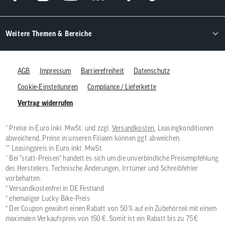
Weitere Themen & Bereiche
AGB
Impressum
Barrierefreiheit
Datenschutz
Cookie-Einstellungen
Compliance / Lieferkette
Vertrag widerrufen
* Preise in Euro inkl. MwSt. und zzgl.
Versandkosten
, Leasingkonditionen
abweichend, Preise in unseren Filialen können ggf. abweichen.
** Leasingpreis in Euro inkl. MwSt
¹ Bei "statt-Preisen" handelt es sich um die unverbindliche Preisempfehlung
des Herstellers. Technische Änderungen, Irrtümer und Schreibfehler
vorbehalten.
² Versandkostenfrei in DE Festland
³ ehemaliger Lucky Bike-Preis
⁴ Der Coupon gewährt einen Rabatt von 50 % auf ein Zubehörteil mit einem
maximalen Verkaufspreis von 150 €. Somit ist ein Rabatt bis zu 75 €