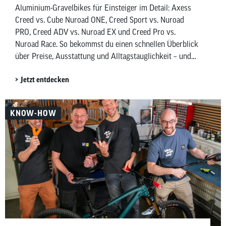
Aluminium-Gravelbikes für Einsteiger im Detail: Axess
Creed vs. Cube Nuroad ONE, Creed Sport vs. Nuroad
PRO, Creed ADV vs. Nuroad EX und Creed Pro vs.
Nuroad Race. So bekommst du einen schnellen Überblick
über Preise, Ausstattung und Alltagstauglichkeit – und
findest leichter heraus, welches Gravelbike zu deinem
Jetzt entdecken
Budget, Fahrstil und Einsatzbereich passt.
KNOW-HOW