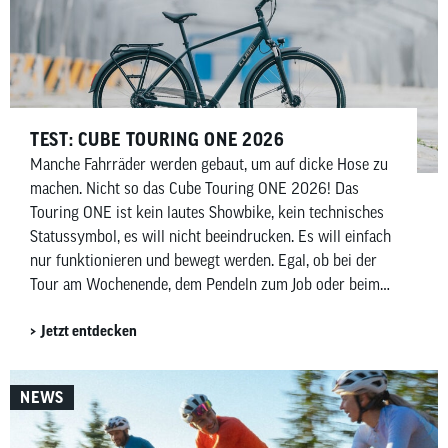
TEST: CUBE TOURING ONE 2026
Manche Fahrräder werden gebaut, um auf dicke Hose zu
machen. Nicht so das Cube Touring ONE 2026! Das
Touring ONE ist kein lautes Showbike, kein technisches
Statussymbol, es will nicht beeindrucken. Es will einfach
nur funktionieren und bewegt werden. Egal, ob bei der
Tour am Wochenende, dem Pendeln zum Job oder beim
Einkaufen am Wochenende. Das Touring ONE ist in all
Jetzt entdecken
diesen Fällen ein verlässlicher, ehrlicher Begleiter.
NEWS