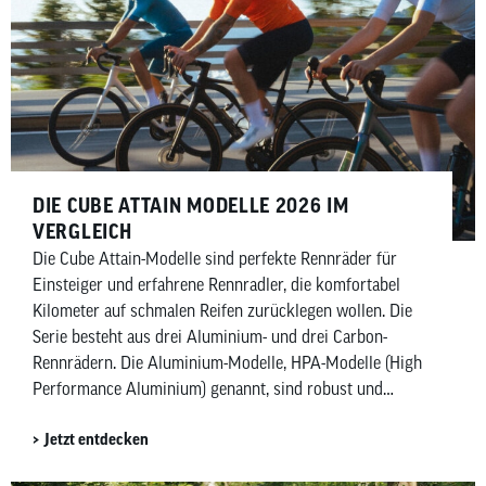
DIE CUBE ATTAIN MODELLE 2026 IM
VERGLEICH
Die Cube Attain-Modelle sind perfekte Rennräder für
Einsteiger und erfahrene Rennradler, die komfortabel
Kilometer auf schmalen Reifen zurücklegen wollen. Die
Serie besteht aus drei Aluminium- und drei Carbon-
Rennrädern. Die Aluminium-Modelle, HPA-Modelle (High
Performance Aluminium) genannt, sind robust und
beständig. Die Carbon-Modelle, HPC-Modelle (High
Jetzt entdecken
Performance Carbon) genannt, sind leichter, steifer und
sportlicher ausgerichtet. Die Carbon-Modelle tragen