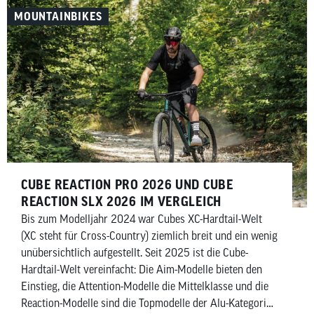
Cube-typisch den Zusatz C:62. Hinter der 62 verbirgt
MOUNTAINBIKES
sich der prozentuale Anteil an Carbon im Rahmen – die
restlichen 38 Prozent sind Harze.
CUBE REACTION PRO 2026 UND CUBE
REACTION SLX 2026 IM VERGLEICH
Bis zum Modelljahr 2024 war Cubes XC-Hardtail-Welt
(XC steht für Cross-Country) ziemlich breit und ein wenig
unübersichtlich aufgestellt. Seit 2025 ist die Cube-
Hardtail-Welt vereinfacht: Die Aim-Modelle bieten den
Einstieg, die Attention-Modelle die Mittelklasse und die
Reaction-Modelle sind die Topmodelle der Alu-Kategorie.