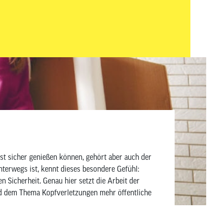
ige Zubehör an. In diesem Beitrag zeigen
r wirklich sinnvoll ist – aufgeteilt in Must-haves und
sowie Wartung und Pflege.
hst sicher genießen können, gehört aber auch der
 Sicherheit. Genau hier setzt die Arbeit der
und dem Thema Kopfverletzungen mehr öffentliche