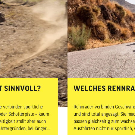
en
eug
ojacken
Sättel
Sport-Riegel
en Zubehör
mittel
n
Sattelstützen
Energie-Gel
tattbedarf
Sattel Zubehör
Sport-Getränke
rschutz
T SINNVOLL?
WELCHES RENNRAD
ie verbinden sportliche
Rennräder verbinden Geschwindi
oder Schotterpiste – kaum
und sind total angesagt. Sie m
eitigkeit stellt aber auch
passen gleichzeitig zum wachse
ntergründen, bei längeren
Ausfahrten nicht nur sportlich