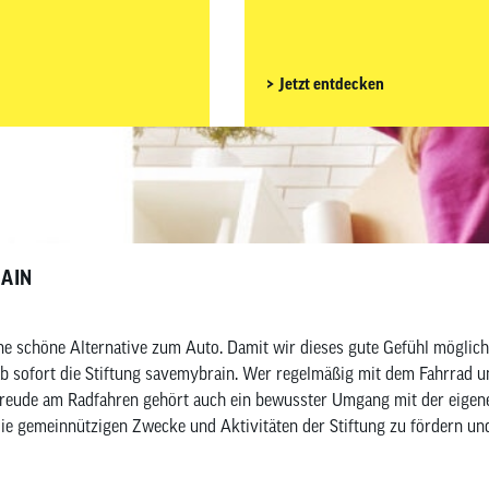
nders wichtig, gut
neben dem passenden Bike auch auf das richt
 Gravelbike-Zubehör
wir dir, welches Rennrad-Zubehö
ves für Fahrer, Bike sowie
Nice-to-haves für Fahrer, Bike 
Jetzt entdecken
RAIN
ine schöne Alternative zum Auto. Damit wir dieses gute Gefühl möglic
 mit dem Fahrrad unterwegs ist, kennt dieses besondere Gefühl:
r Freude am Radfahren gehört auch ein bewusster Umgang mit der eigenen
, die gemeinnützigen Zwecke und Aktivitäten der Stiftung zu fördern 