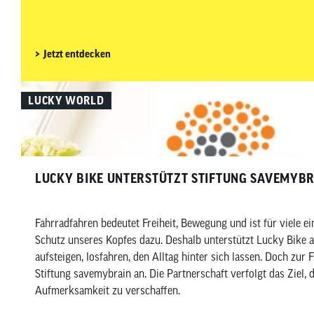
Distanzen und abseits klassischer Rennradstrecken ist es beso
vorbereitet zu sein. In diesem Beitrag zeigen wir dir, welches
wirklich sinnvoll ist – aufgeteilt in Must-haves und Nice-to-ha
Wartung und Pflege.
Jetzt entdecken
LUCKY WORLD
LUCKY BIKE UNTERSTÜTZT STIFTUNG SAVEMYB
Fahrradfahren bedeutet Freiheit, Bewegung und ist für viele e
Schutz unseres Kopfes dazu. Deshalb unterstützt Lucky Bike ab sofort die Stiftung savemybrain. Wer regelmäßig
aufsteigen, losfahren, den Alltag hinter sich lassen. Doch zu
Stiftung savemybrain an. Die Partnerschaft verfolgt das Ziel
Aufmerksamkeit zu verschaffen.