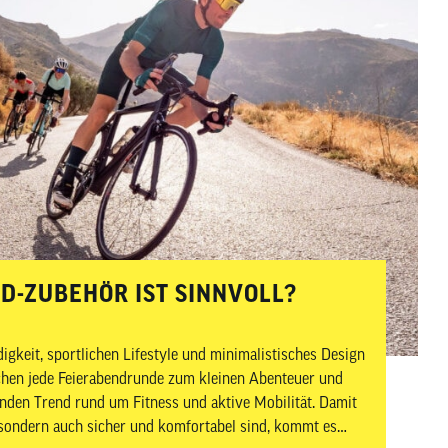
zum
ausgewählten
Suchergebnis
zu
gelangen.
Benutzer
von
Touchgeräten
können
Touch-
und
Streichgesten
-ZUBEHÖR IST SINNVOLL?
verwenden.
gkeit, sportlichen Lifestyle und minimalistisches Design
achen jede Feierabendrunde zum kleinen Abenteuer und
nden Trend rund um Fitness und aktive Mobilität. Damit
, sondern auch sicher und komfortabel sind, kommt es