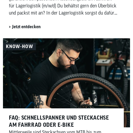
für Lagerlogistik (m/w/d) Du behältst gern den Überblick
und packst mit an? In der Lagerlogistik sorgst du dafür,
dass unsere Fahrräder und Zubehörartikel zur richtigen
Jetzt entdecken
[…]
KNOW-HOW
FAQ: SCHNELLSPANNER UND STECKACHSE
AM FAHRRAD ODER E-BIKE
Mittlerweile sind Steckachsen vom MTB bis zum