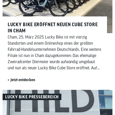
LUCKY BIKE ERÖFFNET NEUEN CUBE STORE
IN CHAM
Cham, 25. März 2025 Lucky Bike ist mit vierzig
Standorten und einem Onlineshop eines der größten
Fahrrad-Handelsunternehmen Deutschlands. Eine weitere
Filiale ist nun in Cham dazugekommen: Das ehemalige
Zweiradcenter Diermeier wurde aufwändig umgebaut
und nun als neuer Lucky Bike Cube Store eröffnet. Auf
2.000 Quadratmetern gibt es seit März exklusiv alle
Jetzt entdecken
Modelle des renommierten Markenherstellers […]
LUCKY BIKE PRESSEBEREICH