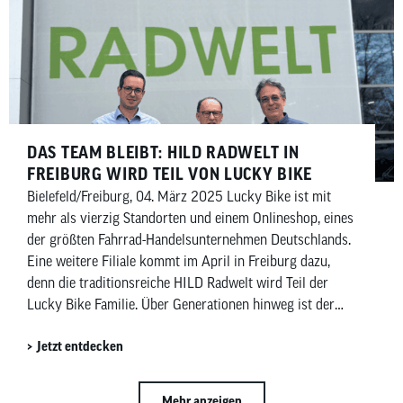
DAS TEAM BLEIBT: HILD RADWELT IN
FREIBURG WIRD TEIL VON LUCKY BIKE
Bielefeld/Freiburg, 04. März 2025 Lucky Bike ist mit
mehr als vierzig Standorten und einem Onlineshop, eines
der größten Fahrrad-Handelsunternehmen Deutschlands.
Eine weitere Filiale kommt im April in Freiburg dazu,
denn die traditionsreiche HILD Radwelt wird Teil der
Lucky Bike Familie. Über Generationen hinweg ist der
Name HILD Radwelt ein Begriff in Freiburg und dem
Jetzt entdecken
Breisgau. […]
Mehr anzeigen