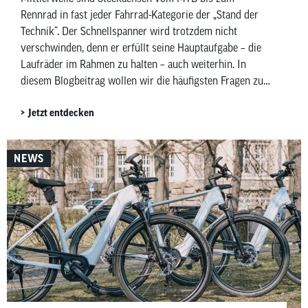
Rennrad in fast jeder Fahrrad-Kategorie der „Stand der
Technik“. Der Schnellspanner wird trotzdem nicht
verschwinden, denn er erfüllt seine Hauptaufgabe – die
Laufräder im Rahmen zu halten – auch weiterhin. In
diesem Blogbeitrag wollen wir die häufigsten Fragen zu
Schnellspannern und Steckachsen beantworten und
Jetzt entdecken
geben dir, für beide Varianten, Tipps, wie das Montieren
der Räder am einfachsten gelingt.
NEWS