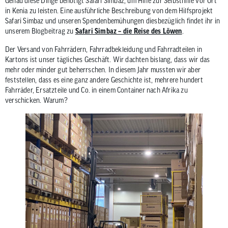
Genau diese Dinge benötigt Safari Simbaz, um Hilfe zur Selbsthilfe vor Ort
zum
in Kenia zu leisten. Eine ausführliche Beschreibung von dem Hilfsprojekt
ausgewähl
Safari Simbaz und unseren Spendenbemühungen diesbezüglich findet ihr in
Suchergeb
unserem Blogbeitrag zu
Safari Simbaz – die Reise des Löwen
.
zu
Der Versand von Fahrrädern, Fahrradbekleidung und Fahrradteilen in
gelangen.
Kartons ist unser tägliches Geschäft. Wir dachten bislang, dass wir das
Benutzer
mehr oder minder gut beherrschen. In diesem Jahr mussten wir aber
von
feststellen, dass es eine ganz andere Geschichte ist, mehrere hundert
Fahrräder, Ersatzteile und Co. in einem Container nach Afrika zu
Touchgerä
verschicken. Warum?
können
Touch-
und
Streichges
verwenden