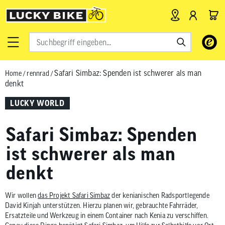
Verwende
die
Pfeile
Safari Simbaz: Spenden ist schwerer als man
Home
/
rennrad
/
nach
denkt
oben
und
LUCKY WORLD
unten,
um
Safari Simbaz: Spenden
das
verfügbar
ist schwerer als man
Ergebnis
denkt
auszuwähl
Drücke
die
Wir wollen
das Projekt Safari Simbaz
der kenianischen Radsportlegende
David Kinjah unterstützen. Hierzu planen wir, gebrauchte Fahrräder,
Eingabetas
Ersatzteile und Werkzeug in einem Container nach Kenia zu verschiffen.
um