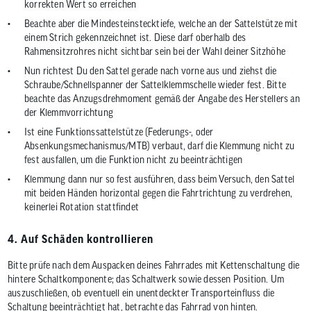
korrekten Wert so erreichen
Beachte aber die Mindesteinstecktiefe, welche an der Sattelstütze mit
einem Strich gekennzeichnet ist. Diese darf oberhalb des
Rahmensitzrohres nicht sichtbar sein bei der Wahl deiner Sitzhöhe
Nun richtest Du den Sattel gerade nach vorne aus und ziehst die
Schraube/Schnellspanner der Sattelklemmschelle wieder fest. Bitte
beachte das Anzugsdrehmoment gemäß der Angabe des Herstellers an
der Klemmvorrichtung
Ist eine Funktionssattelstütze (Federungs-, oder
Absenkungsmechanismus/MTB) verbaut, darf die Klemmung nicht zu
fest ausfallen, um die Funktion nicht zu beeinträchtigen
Klemmung dann nur so fest ausführen, dass beim Versuch, den Sattel
mit beiden Händen horizontal gegen die Fahrtrichtung zu verdrehen,
keinerlei Rotation stattfindet
4. Auf Schäden kontrollieren
Bitte prüfe nach dem Auspacken deines Fahrrades mit Kettenschaltung die
hintere Schaltkomponente; das Schaltwerk sowie dessen Position. Um
auszuschließen, ob eventuell ein unentdeckter Transporteinfluss die
Schaltung beeinträchtigt hat, betrachte das Fahrrad von hinten.