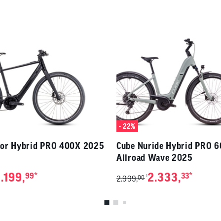
- 22%
tor Hybrid PRO 400X 2025
Cube Nuride Hybrid PRO 
Allroad Wave 2025
.199,
*
2.333,
*
99
33
1
2.999,
00