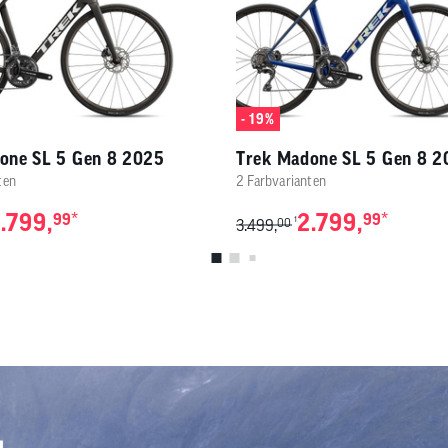
- 19%
one SL 5 Gen 8 2025
Trek Madone SL 5 Gen 8 
ten
2 Farbvarianten
.799,
*
2.799,
*
99
99
1
3.499,
00