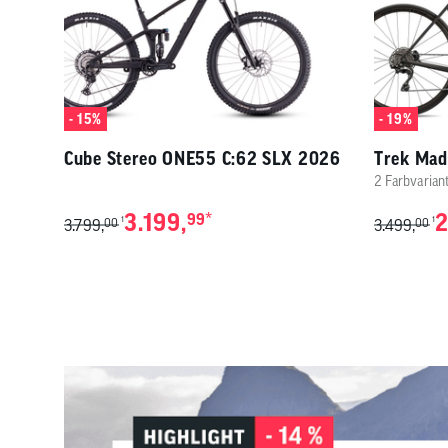
- 15%
- 19%
Cube Stereo ONE55 C:62 SLX 2026
Trek Mad
2 Farbvarian
3.199,
*
2
99
1
1
3.799,
00
3.499,
00