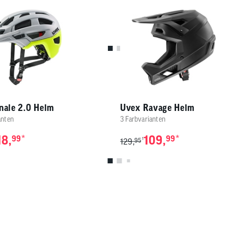
2 Farbvarianten
ten
2.444,
*
44
1
3.299,
99
.599,
*
99
nale 2.0 Helm
Uvex Ravage Helm
anten
3 Farbvarianten
18,
*
109,
*
99
99
1
129,
95