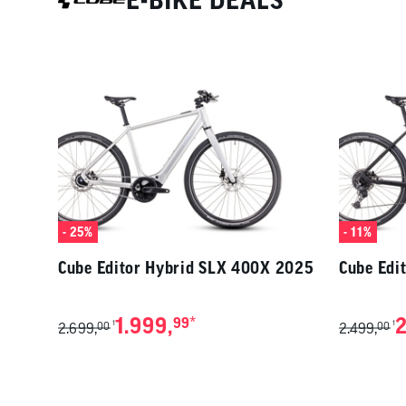
E-BIKE DEALS
- 25%
- 11%
Cube Editor Hybrid SLX 400X 2025
Cube Edi
1.999,
*
2
99
1
1
2.699,
00
2.499,
00