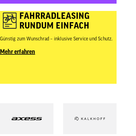
von
Touchgeräten
FAHRRADLEASING
können
Touch-
RUNDUM EINFACH
und
Streichgesten
verwenden.
Günstig zum Wunschrad – inklusive Service und Schutz.
Mehr erfahren