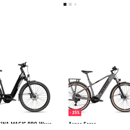
- 25%
INA MAGIC PRO Wave
Axess Scree