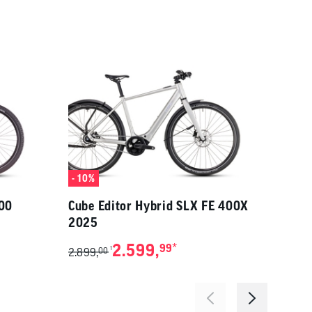
- 10%
- 22%
600
Cube Editor Hybrid SLX FE 400X
Cube
2025
800 
2.599,
*
99
1
2.899,
00
6.199,