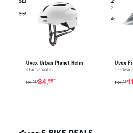
SEASON LB 2026
2026
2 Farbvarian
2.699,
*
99
1
3.399,
99
3
1
4.389,
99
Uvex Urban Planet Helm
Uvex Fi
4 Farbvarianten
4 Farbvari
84,
*
1
99
1
1
99,
95
139,
95