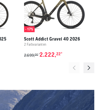
- 17%
- 17%
2025
Scott Addict Gravel 40 2026
Scot
2 Farbvarianten
2 Farb
2.222,
*
22
1
2.699,
00
2.699