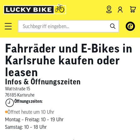
Verwende
die
Pfeile
Fahrräder und E-Bikes in
nach
oben
Karlsruhe kaufen oder
und
leasen
unten,
um
Infos & Öffnungszeiten
das
Wattstraße 15
verfügbar
76185 Karlsruhe
Ergebnis
Öffnungszeiten:
auszuwähl
Öffnet heute um 10 Uhr
Drücke
Montag – Freitag: 10 – 19 Uhr
die
Samstag: 10 – 18 Uhr
Eingabetas
um