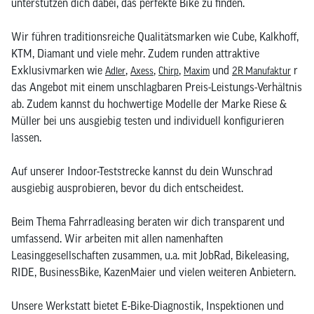
unterstützen dich dabei, das perfekte Bike zu finden.
Wir führen traditionsreiche Qualitätsmarken wie Cube, Kalkhoff,
KTM, Diamant und viele mehr. Zudem runden attraktive
Exklusivmarken wie
,
,
,
und
r
Adler
Axess
Chirp
Maxim
2R Manufaktur
das Angebot mit einem unschlagbaren Preis-Leistungs-Verhältnis
ab. Zudem kannst du hochwertige Modelle der Marke Riese &
Müller bei uns ausgiebig testen und individuell konfigurieren
lassen.
Auf unserer Indoor-Teststrecke kannst du dein Wunschrad
ausgiebig ausprobieren, bevor du dich entscheidest.
Beim Thema Fahrradleasing beraten wir dich transparent und
umfassend. Wir arbeiten mit allen namenhaften
Leasinggesellschaften zusammen, u.a. mit JobRad, Bikeleasing,
RIDE, BusinessBike, KazenMaier und vielen weiteren Anbietern.
Unsere Werkstatt bietet E-Bike-Diagnostik, Inspektionen und