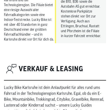
Karlsruhe und der
die B10, B36 sowie die
Technologieregion. Die Filiale bietet
Autobahn A5 gut erreichbar.
eine riesige Auswahl aller
Kostenlose Parkplätze
Fahrradkategorien sowie eine
stehen direkt vor Ort zur
Indoor-Teststrecke. Lucky Bike ist
Verfügung. Auch aus
mit über 40 Standorten in ganz
Ettlingen, Bruchsal, Rastatt
Deutschland einer der größten
und Pforzheim ist die Filiale
Fahrradfachhändler – und in
in kurzer Fahrzeit erreichbar.
Karlsruhe direkt vor Ort für dich da.
VERKAUF & LEASING
Lucky Bike Karlsruhe ist dein Anlaufpunkt für alles rund ums
Fahrrad in der Technologieregion Karlsruhe. Egal, ob du ein E-
Bike, Mountainbike, Trekkingrad, Citybike, Gravelbike, Rennrad,
Lastenrad oder Kinderrad suchst – unsere Lucky Guides