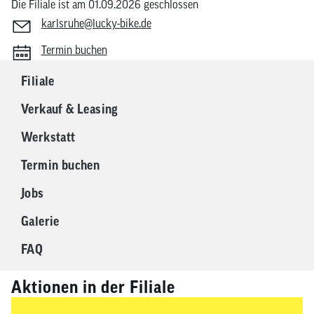
Die Filiale ist am 01.09.2026 geschlossen
zum
karlsruhe@lucky-bike.de
ausgewähl
Suchergeb
Termin buchen
zu
gelangen.
Filiale
Benutzer
Verkauf & Leasing
von
Touchgerä
Werkstatt
können
Touch-
Termin buchen
und
Jobs
Streichges
verwenden
Galerie
FAQ
Aktionen in der Filiale