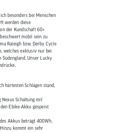
zum
ausgewählten
 sich besonders bei Menschen
Suchergebnis
Oft werden diese
zu
on der Kundschaft 60+
gelangen.
nbeschwert mobil sein zu
Benutzer
rma Raleigh bzw. Derby Cycle
von
, welches exklusiv nur bei
Touchgeräten
 in Südengland. Unser Lucky
können
ndrücke.
Touch-
und
Streichgesten
uch härtesten Schlägen stand,
verwenden.
g Nexus Schaltung mit
 den Ebike-Akku gespeist
t des Akkus beträgt 400Wh.
. Hinzu kommt ein sehr