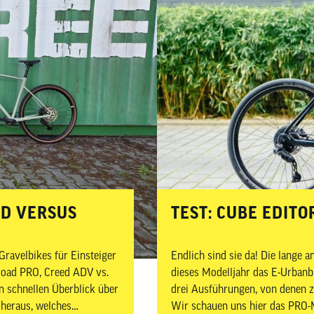
ED VERSUS
­­­TEST: CUBE EDI
ravelbikes für Einsteiger
Endlich sind sie da! Die lange 
road PRO, Creed ADV vs.
dieses Modelljahr das E-Urbanb
 schnellen Überblick über
drei Ausführungen, von denen zw
r heraus, welches
Wir schauen uns hier das PRO-M