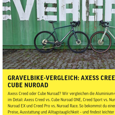
GRAVELBIKE-VERGLEICH: AXESS CRE
CUBE NUROAD
Axess Creed oder Cube Nuroad? Wir vergleichen die Aluminium-G
im Detail: Axess Creed vs. Cube Nuroad ONE, Creed Sport vs. Nu
Nuroad EX und Creed Pro vs. Nuroad Race. So bekommst du einen
Preise, Ausstattung und Alltagstauglichkeit – und findest leichte