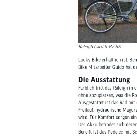
Nachhaltigkeitskonzept
Reifen
Fahrradträger
MTB Trikots
Brems
Werkz
Therm
Safari Simbaz
Schläuche
Fahrradträger Zubehör
Freizeit Shirts
Brems
Pflege
Weste
Flickzeug & Laufradzubehör
Werks
Wette
Raleigh Cardiff B7 HS
Lucky Bike erhältlich ist. B
Bike Mitarbeiter Guido hat d
Die Ausstattung
Farblich tritt das Raleigh in
ohne abzuplatzen, was die Ro
Ausgestattet ist das Rad mi
Freilauf, hydraulische Magu
wird. Für Komfort sorgen ein
Der Akku befindet sich deze
Bereift ist das Pedelec mit 