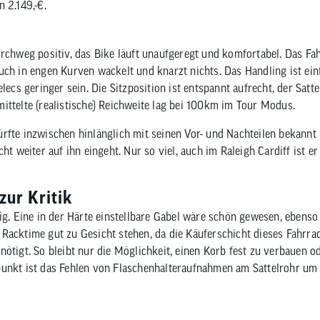
 2.149,-€.
rchweg positiv, das Bike läuft unaufgeregt und komfortabel. Das Fahr
uch in engen Kurven wackelt und knarzt nichts. Das Handling ist ein
elecs geringer sein. Die Sitzposition ist entspannt aufrecht, der Satt
ittelte (realistische) Reichweite lag bei 100km im Tour Modus.
rfte inzwischen hinlänglich mit seinen Vor- und Nachteilen bekannt 
cht weiter auf ihn eingeht. Nur so viel, auch im Raleigh Cardiff ist e
zur Kritik
nig. Eine in der Härte einstellbare Gabel wäre schön gewesen, ebens
Racktime gut zu Gesicht stehen, da die Käuferschicht dieses Fahrra
nötigt. So bleibt nur die Möglichkeit, einen Korb fest zu verbauen 
unkt ist das Fehlen von Flaschenhalteraufnahmen am Sattelrohr um 