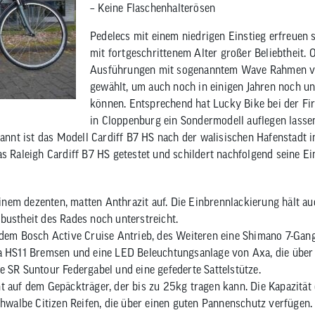
– Keine Flaschenhalterösen
en
eug
ojacken
Sättel
Sport-Riegel
en Zubehör
mittel
n
Sattelstützen
Energie-Gel
Pedelecs mit einem niedrigen Einstieg erfreuen
tattbedarf
Sattel Zubehör
Sport-Getränke
mit fortgeschrittenem Alter großer Beliebtheit. 
rschutz
Ausführungen mit sogenanntem Wave Rahmen v
gewählt, um auch noch in einigen Jahren noch u
können. Entsprechend hat Lucky Bike bei der Fi
in Cloppenburg ein Sondermodell auflegen lassen
enannt ist das Modell Cardiff B7 HS nach der walisischen Hafenstadt
as Raleigh Cardiff B7 HS getestet und schildert nachfolgend seine Ei
 einem dezenten, matten Anthrazit auf. Die Einbrennlackierung hält a
bustheit des Rades noch unterstreicht.
t dem Bosch Active Cruise Antrieb, des Weiteren eine Shimano 7-Gan
ra HS11 Bremsen und eine LED Beleuchtungsanlage von Axa, die über
e SR Suntour Federgabel und eine gefederte Sattelstütze.
nt auf dem Gepäckträger, der bis zu 25kg tragen kann. Die Kapazitä
Schwalbe Citizen Reifen, die über einen guten Pannenschutz verfügen