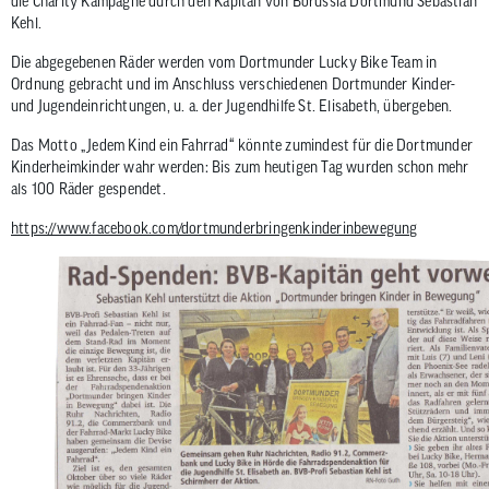
die Charity Kampagne durch den Kapitän von Borussia Dortmund Sebastian
zum
Kehl.
ausgewähl
Die abgegebenen Räder werden vom Dortmunder Lucky Bike Team in
Suchergeb
Ordnung gebracht und im Anschluss verschiedenen Dortmunder Kinder-
zu
und Jugendeinrichtungen, u. a. der Jugendhilfe St. Elisabeth, übergeben.
gelangen.
Benutzer
Das Motto „Jedem Kind ein Fahrrad“ könnte zumindest für die Dortmunder
Kinderheimkinder wahr werden: Bis zum heutigen Tag wurden schon mehr
von
als 100 Räder gespendet.
Touchgerä
können
https://www.facebook.com/dortmunderbringenkinderinbewegung
Touch-
und
Streichges
verwenden