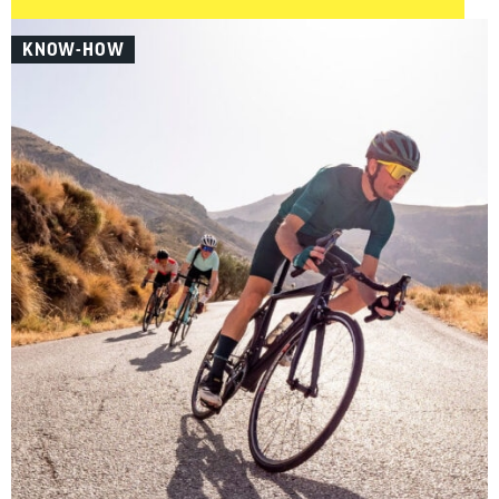
klassischer Rennradstrecken ist es besonders wichtig,
gut vorbereitet zu sein. In diesem Beitrag zeigen wir dir,
KNOW-HOW
welches Gravelbike-Zubehör wirklich sinnvoll ist –
aufgeteilt in Must-haves und Nice-to-haves für Fahrer,
Bike sowie Wartung und Pflege.