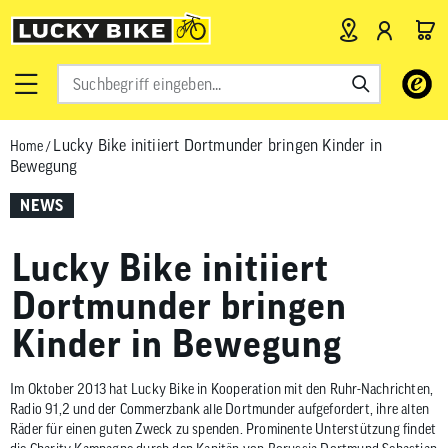
Verwende
die
Pfeile
Lucky Bike initiiert Dortmunder bringen Kinder in
Home
/
nach
Bewegung
oben
und
NEWS
unten,
um
Lucky Bike initiiert
das
verfügbar
Dortmunder bringen
Ergebnis
Kinder in Bewegung
auszuwähl
Drücke
die
Im Oktober 2013 hat Lucky Bike in Kooperation mit den Ruhr-Nachrichten,
Radio 91,2 und der Commerzbank alle Dortmunder aufgefordert, ihre alten
Eingabetas
Räder für einen guten Zweck zu spenden. Prominente Unterstützung findet
um