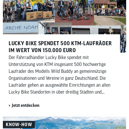
LUCKY BIKE SPENDET 500 KTM-LAUFRÄDER
IM WERT VON 150.000 EURO
Der Fahrradhändler Lucky Bike spendet mit
Unterstützung von KTM insgesamt 500 hochwertige
Laufräder des Modells Wild Buddy an gemeinnützige
Organisationen und Vereine in ganz Deutschland. Die
Laufräder gehen an ausgewählte Einrichtungen an allen
Lucky Bike Standorten in über dreißig Städten und
kommen insgesamt rund sechzig Einrichtungen zugute.
Jetzt entdecken
Darin enthalten sind auch hundert Laufräder für das
Deutsche Kinderhilfswerk sowie dreißig für die Manuel
Neuer Kids Foundation.
KNOW-HOW