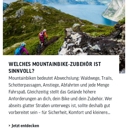
WELCHES MOUNTAINBIKE-ZUBEHÖR IST
SINNVOLL?
Mountainbiken bedeutet Abwechslung: Waldwege, Trails,
Schotterpassagen, Anstiege, Abfahrten und jede Menge
Fahrspaß. Gleichzeitig stellt das Gelände höhere
Anforderungen an dich, dein Bike und dein Zubehör. Wer
abseits glatter Straßen unterwegs ist, sollte deshalb gut
vorbereitet sein – für Sicherheit, Komfort und kleinere
Pannen unterwegs. In diesem Beitrag zeigen wir dir,
Jetzt entdecken
welches Mountainbike-Zubehör wirklich sinnvoll ist –