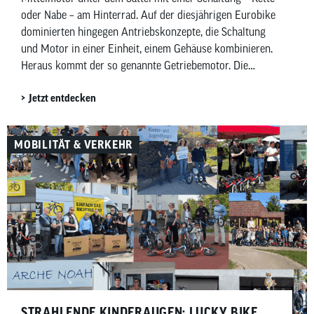
oder Nabe – am Hinterrad. Auf der diesjährigen Eurobike
dominierten hingegen Antriebskonzepte, die Schaltung
und Motor in einer Einheit, einem Gehäuse kombinieren.
Heraus kommt der so genannte Getriebemotor. Die
chinesischen Anbieter Avinox und Gobao haben jeweils
Jetzt entdecken
Getriebemotoren vorgestellt, die etablierte Anbieter wie
Bosch eBike Systems im Jahr 2027 herausfordern
wollen.
MOBILITÄT & VERKEHR
STRAHLENDE KINDERAUGEN: LUCKY BIKE