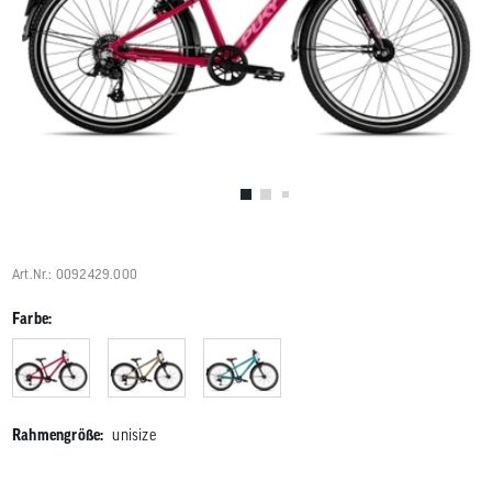
Benutzer
von
Touchgerä
können
Touch-
und
Streichges
verwenden
Art.Nr.: 0092429.000
Farbe:
Rahmengröße:
unisize