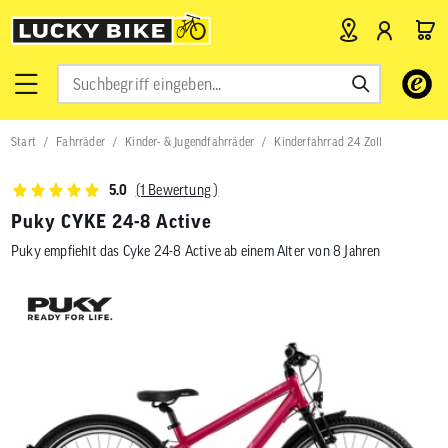
Verwende
die
Pfeile
nach
Start
Fahrräder
Kinder- & Jugendfahrräder
Kinderfahrrad 24 Zoll
oben
und
unten,
(1 Bewertung )
5.0
um
das
Puky CYKE 24-8 Active
verfügbar
Puky empfiehlt das Cyke 24-8 Active ab einem Alter von 8 Jahren
Ergebnis
auszuwähl
Drücke
die
Eingabetas
um
zum
ausgewähl
Suchergeb
zu
gelangen.