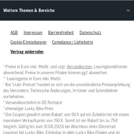
Weitere Themen & Bereiche
AGB
Impressum
Barrierefreiheit
Datenschutz
Cookie-Einstellungen
Compliance / Lieferkette
Vertrag widerrufen
* Preise in Euro inkl. MwSt. und zzgl.
Versandkosten
, Leasingkonditionen
abweichend, Preise in unseren Filialen können ggf. abweichen.
** Leasingpreis in Euro inkl. MwSt
¹ Bei "statt-Preisen" handelt es sich um die unverbindliche Preisempfehlung
des Herstellers. Technische Änderungen, Irrtümer und Schreibfehler
vorbehalten.
² Versandkostenfrei in DE Festland
³ ehemaliger Lucky Bike-Preis
⁴ Der Coupon gewährt einen Rabatt von 50 % auf ein Zubehörteil mit einem
maximalen Verkaufspreis von 150 €. Somit ist ein Rabatt bis zu 75 €
möglich. Gültig bis zum 31.08.2026 bei Abschluss eines Dienstrad
Leasings bei Lucky Bike. Einlösbar in allen Lucky Bike Filialen und im