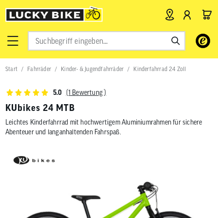
Verwende
die
Pfeile
nach
Start
Fahrräder
Kinder- & Jugendfahrräder
Kinderfahrrad 24 Zoll
oben
und
unten,
(1 Bewertung )
5.0
um
das
KUbikes 24 MTB
verfügbar
Leichtes Kinderfahrrad mit hochwertigem Aluminiumrahmen für sichere
Ergebnis
auszuwähl
Abenteuer und langanhaltenden Fahrspaß.
Drücke
die
Eingabetas
um
zum
ausgewähl
Suchergeb
zu
gelangen.