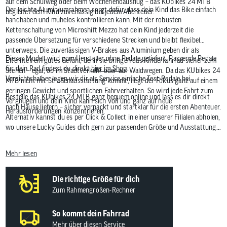
auf dem Schulweg oder beim Wochenendausflug – das KUbikes 24 MTB
Der leichte Aluminiumrahmen sorgt dafür, dass dein Kind das Bike einfach
begleitet dein Kind zuverlässig bei jedem Abenteuer.
handhaben und mühelos kontrollieren kann. Mit der robusten
Kettenschaltung von Microshift Mezzo hat dein Kind jederzeit die
passende Übersetzung für verschiedene Strecken und bleibt flexibel
unterwegs. Die zuverlässigen V-Brakes aus Aluminium geben dir als
Dieses Modell wird vom Hersteller ohne Pedale geliefert. Passende Pedale
Elternteil ein gutes Gefühl, denn sie bringen das Kinderfahrrad sicher zum
für dein Rad findest du direkt
hier im Shop
.
Stehen – egal, ob im Stadtverkehr oder auf Waldwegen. Da das KUbikes 24
Vorsichtshalber legen wir dir als Service einfache Test-Pedale bei.
MTB nicht mit Straßenausstattung kommt, liegt der Fokus ganz auf einem
geringen Gewicht und sportlichen Fahrverhalten. So wird jede Fahrt zum
Bestelle das KUbikes 24 MTB ganz bequem online und lass es dir direkt
Vergnügen und dein Kind kann sich voll und ganz auf neue
nach Hause liefern – sicher verpackt und startklar für die ersten Abenteuer.
Herausforderungen konzentrieren.
Alternativ kannst du es per Click & Collect in einer unserer Filialen abholen,
wo unsere Lucky Guides dich gern zur passenden Größe und Ausstattung
beraten. So ist dein Kind bestens vorbereitet und du hast ein gutes Gefühl
beim Start.
Mehr lesen
Die richtige Größe für dich
Zum Rahmengrößen-Rechner
So kommt dein Fahrrad
Mehr über diesen Service