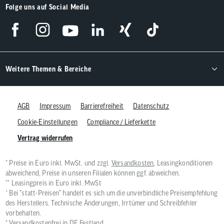
Folge uns auf Social Media
Weitere Themen & Bereiche
AGB
Impressum
Barrierefreiheit
Datenschutz
Cookie-Einstellungen
Compliance / Lieferkette
Vertrag widerrufen
* Preise in Euro inkl. MwSt. und zzgl.
Versandkosten
, Leasingkonditionen
abweichend, Preise in unseren Filialen können ggf. abweichen.
** Leasingpreis in Euro inkl. MwSt
¹ Bei "statt-Preisen" handelt es sich um die unverbindliche Preisempfehlung
des Herstellers. Technische Änderungen, Irrtümer und Schreibfehler
vorbehalten.
² Versandkostenfrei in DE Festland