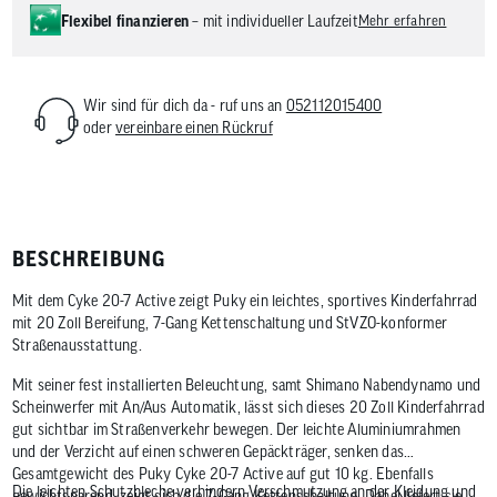
Flexibel finanzieren
– mit individueller Laufzeit
Mehr erfahren
Wir sind für dich da - ruf uns an
052112015400
oder
vereinbare einen Rückruf
BESCHREIBUNG
Mit dem Cyke 20-7 Active zeigt Puky ein leichtes, sportives Kinderfahrrad
mit 20 Zoll Bereifung, 7-Gang Kettenschaltung und StVZO-konformer
Straßenausstattung.
Mit seiner fest installierten Beleuchtung, samt Shimano Nabendynamo und
Scheinwerfer mit An/Aus Automatik, lässt sich dieses 20 Zoll Kinderfahrrad
gut sichtbar im Straßenverkehr bewegen. Der leichte Aluminiumrahmen
und der Verzicht auf einen schweren Gepäckträger, senken das
Gesamtgewicht des Puky Cyke 20-7 Active auf gut 10 kg. Ebenfalls
Die leichten Schutzbleche verhindern Verschmutzung an der Kleidung und
gewichtsparend, zeigt sich die 7-Gang Kettenschaltung. Dabei liefert sie