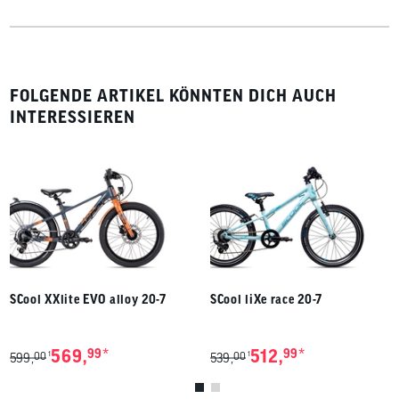
FOLGENDE ARTIKEL KÖNNTEN DICH AUCH
INTERESSIEREN
SCool XXlite EVO alloy 20-7
SCool liXe race 20-7
*
*
569,
99
512,
99
00
00
1
1
599,
539,