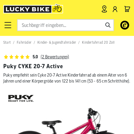
Verwende
die
Pfeile
nach
Start
Fahrräder
Kinder- & Jugendfahrräder
Kinderfahrrad 20 Zoll
oben
und
unten,
(2 Bewertungen)
5.0
um
das
Puky CYKE 20-7 Active
verfügbar
Puky empfiehlt sein Cyke 20-7 Active Kinderfahrrad ab einem Alter von 6
Ergebnis
auszuwähl
Jahren und einer Körpergröße von 122 bis 141 cm (53 – 65 cm Schritthöhe).
Drücke
die
Eingabetas
um
zum
ausgewähl
Suchergeb
zu
gelangen.