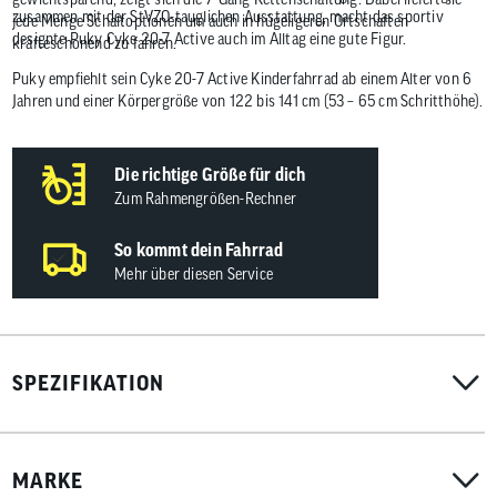
zusammen mit der StVZO-tauglichen Ausstattung, macht das sportiv
jede Menge Schaltoptionen um auch in hügeligeren Ortschaften
designte Puky Cyke 20-7 Active auch im Alltag eine gute Figur.
kräfteschonend zu fahren.
Puky empfiehlt sein Cyke 20-7 Active Kinderfahrrad ab einem Alter von 6
Jahren und einer Körpergröße von 122 bis 141 cm (53 – 65 cm Schritthöhe).
Die richtige Größe für dich
Zum Rahmengrößen-Rechner
So kommt dein Fahrrad
Mehr über diesen Service
SPEZIFIKATION
MARKE