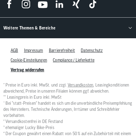
Weitere Themen & Bereiche
AGB
Impressum
Barrierefreiheit
Datenschutz
Cookie-Einstellungen
Compliance / Lieferkette
Vertrag widerrufen
* Preise in Euro inkl. MwSt. und zzgl.
Versandkosten
, Leasingkonditionen
abweichend, Preise in unseren Filialen können ggf. abweichen.
** Leasingpreis in Euro inkl. MwSt
¹ Bei "statt-Preisen" handelt es sich um die unverbindliche Preisempfehlung
des Herstellers. Technische Änderungen, Irrtümer und Schreibfehler
vorbehalten.
² Versandkostenfrei in DE Festland
³ ehemaliger Lucky Bike-Preis
⁴ Der Coupon gewährt einen Rabatt von 50 % auf ein Zubehörteil mit einem