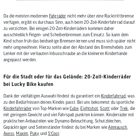
Da die meisten modernen
Fahrräder
nicht mehr über eine Rücktrittbremse
verfügen, ergibt es durchaus Sinn, auch beim 20-Zoll-Kinderfahrrad darauf
zu verzichten. Bei einigen 20-Zoll-Kinderrädern kommen daher
ausschließlich Felgen- und Scheibenbremsen zum Einsatz. So kann dein
Kind schon früh das beidseitige Bremsen lernen und muss sich später nicht
mehr umgewöhnen. Hierzu sollte aber der Abstand des Bremshebels zum
Lenker mit der verbauten Inbusschraube an die kleineren Kinderhände
angepasst werden.
Für die Stadt oder für das Gelände: 20-Zoll-Kinderräder
bei Lucky Bike kaufen
Dank der vielfältigen Auswahl findest du garantiert ein
Kinderfahrrad
, was
zu den Bedürfnissen deines Kindes passt. Bei uns bekommst du sportliche
Kinderfahrräder
von Top-Marken wie
Cube
,
Eightshot
,
Scott
oder
Trek
, die
mit geringem Gewicht und viel Fahrspaß punkten können. Kinderräder mit
praktischen Anbauteilen wie Dynamo-Beleuchtung, Schutzblechen,
Gepäckträger und Seitenständer findest du bei Marken wie
Almrausch
,
Axess
,
Maxim
,
Puky
und
S’Cool
.