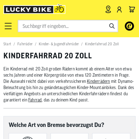
Verwende
die
Pfeile
nach
Start
Fahrräder
Kinder- & Jugendfahrräder
Kinderfahrrad 20 Zoll
oben
und
KINDERFAHRRAD 20 ZOLL
unten,
um
das
Ein Kinderrad mit 20 Zoll großen Rädern kommt ab einem Alter von etwa
verfügbar
sechs Jahren und einer Körpergröße von etwa 120 Zentimetern in Frage.
Ergebnis
Die Auswahl reicht dabei von verkehrssicheren
Kinderrädern
mit Dynamo-
auszuwähl
Beleuchtung bis hin zu geländetauglichen Kinder-Mountainbikes. Dank des
Drücke
vielfältigen Angebots an unterschiedlichen Kinderfahrrädern findest du
die
garantiert ein
Fahrrad
, das zu deinem Kind passt.
Eingabetas
um
zum
ausgewähl
Suchergeb
Welche Art von Bremse bevorzugst Du?
zu
gelangen.