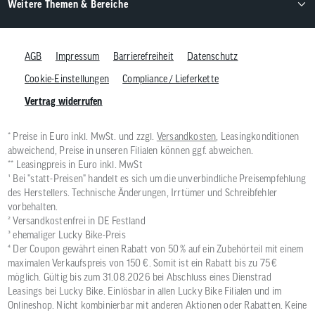
Weitere Themen & Bereiche
AGB
Impressum
Barrierefreiheit
Datenschutz
Cookie-Einstellungen
Compliance / Lieferkette
Vertrag widerrufen
* Preise in Euro inkl. MwSt. und zzgl.
Versandkosten
, Leasingkonditionen
abweichend, Preise in unseren Filialen können ggf. abweichen.
** Leasingpreis in Euro inkl. MwSt
¹ Bei "statt-Preisen" handelt es sich um die unverbindliche Preisempfehlung
des Herstellers. Technische Änderungen, Irrtümer und Schreibfehler
vorbehalten.
² Versandkostenfrei in DE Festland
³ ehemaliger Lucky Bike-Preis
⁴ Der Coupon gewährt einen Rabatt von 50 % auf ein Zubehörteil mit einem
maximalen Verkaufspreis von 150 €. Somit ist ein Rabatt bis zu 75 €
möglich. Gültig bis zum 31.08.2026 bei Abschluss eines Dienstrad
Leasings bei Lucky Bike. Einlösbar in allen Lucky Bike Filialen und im
Onlineshop. Nicht kombinierbar mit anderen Aktionen oder Rabatten. Keine