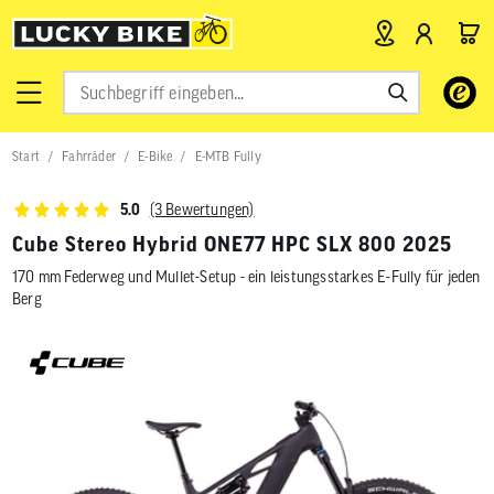
Verwende
die
Pfeile
nach
Start
Fahrräder
E-Bike
E-MTB Fully
oben
und
unten,
(3 Bewertungen)
5.0
um
das
Cube Stereo Hybrid ONE77 HPC SLX 800 2025
verfügbar
170 mm Federweg und Mullet-Setup - ein leistungsstarkes E-Fully für jeden
Ergebnis
auszuwähl
Berg
Drücke
die
Eingabetas
um
zum
ausgewähl
Suchergeb
zu
gelangen.