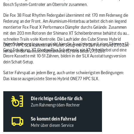
Bosch System-Controller am Oberrohr zusammen.
Die Fox 38 Float Rhythm Federgabel übernimmt mit 170 mm Federweg die
Federung an der Front. Am Aluminium-Hinterbau arbeitet dich ein liegend
montierter Fox Float X Performance Dämpfer durchs Gelände. Zusammen
mit den 203 mm Rotoren der Shimano XT Scheibenbremse behältst du auf
schnellen Trails volle Kontrolle. Die Laufräder des Cube Stereo Hybrid
Feine Schaltvorgänge verspricht hier die Ausrüstung mit einer Shimano 12-
ONE77 HPC SLX kommen als Mullet-Setup mit 29 Zoll vorne und 27,5 Zoll
Gang Schaltung. XT ShadowPlus Schaltwerk, ein XT Schalthebel und eine
hinten. In der kleinsten Rahmenhöhe (S) sind beide 27,5 Zoll.
Deore Kassette mit 10-51 Zähnen, bilden in der SLX Ausstattungsversion
dein Schalt-Setup.
Satter Fahrspaß an jedem Berg, auch unter schwierigsten Bedingungen:
Das klasse ausgerüstete Stereo Hybrid ONE77 HPC SLX.
Die richtige Größe für dich
Zum Rahmengrößen-Rechner
So kommt dein Fahrrad
Mehr über diesen Service