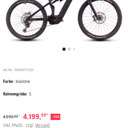
Benutzer
von
Touchgerä
können
Touch-
und
Streichges
verwenden
Art.Nr.: 0094971.001
Farbe:
blackline
Rahmengröße:
S
*
4.199,
99
1
00
4.999,
- 15%
inkl. MwSt.
zzgl.
Versand