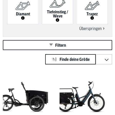
Benutzer
von
Touchgerä
Tiefeinstieg /
Diamant
Trapez
können
Wave
Touch-
und
Streichges
Überspringen
verwenden
Filtern
Sortieren nach:
Finde deine Größe
Produkte