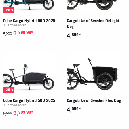
- 28 %
Cube Cargo Hybrid 500 2025
Cargobike of Sweden DeLight
3 Farbvarianten
Dog
*
3,
999.99
599
1
5,
*
4,
899
- 28 %
Cube Cargo Hybrid 500 2025
Cargobike of Sweden Flex Dog
3 Farbvarianten
*
4,
099
*
3,
999.99
599
1
5,