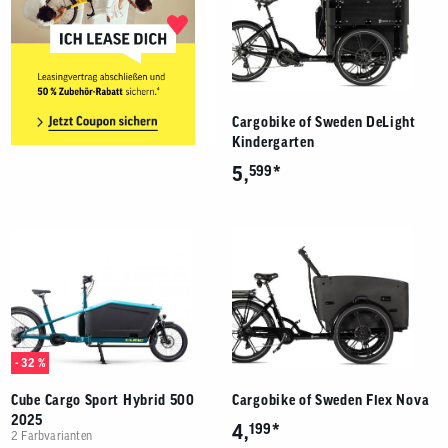
Cargobike of Sweden DeLight
Kindergarten
*
5,
599
- 32 %
Cube Cargo Sport Hybrid 500
Cargobike of Sweden Flex Nova
2025
*
4,
199
2 Farbvarianten