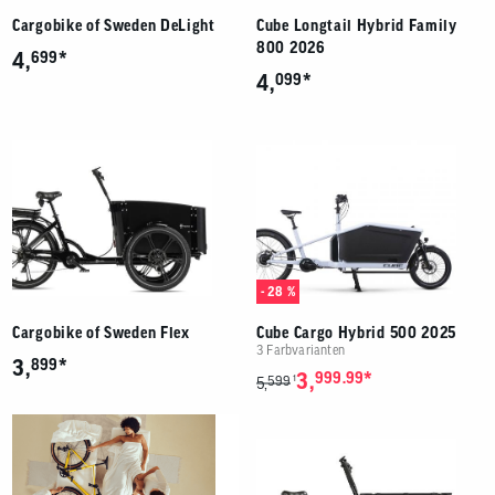
Cargobike of Sweden DeLight
Cube Longtail Hybrid Family
800 2026
*
4,
699
*
4,
099
- 28 %
Cargobike of Sweden Flex
Cube Cargo Hybrid 500 2025
3 Farbvarianten
*
3,
899
*
3,
999.99
599
1
5,