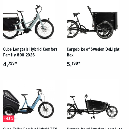
Cube Longtail Hybrid Comfort
Cargobike of Sweden DeLight
Family 800 2026
Box
*
*
4,
799
5,
199
- 42 %