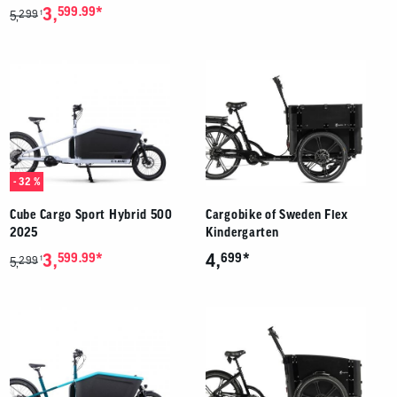
*
3,
599.99
299
1
5,
- 32 %
Cube Cargo Sport Hybrid 500
Cargobike of Sweden Flex
2025
Kindergarten
*
*
3,
599.99
4,
699
299
1
5,