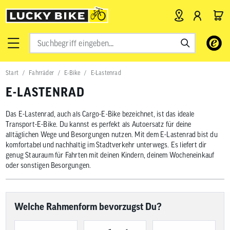
Verwende
die
Pfeile
nach
Start
Fahrräder
E-Bike
E-Lastenrad
oben
und
E-LASTENRAD
unten,
um
das
Das E-Lastenrad, auch als Cargo-E-Bike bezeichnet, ist das ideale
verfügbar
Transport-E-Bike. Du kannst es perfekt als Autoersatz für deine
Ergebnis
alltäglichen Wege und Besorgungen nutzen. Mit dem E-Lastenrad bist du
auszuwähl
komfortabel und nachhaltig im Stadtverkehr unterwegs. Es liefert dir
Drücke
genug Stauraum für Fahrten mit deinen Kindern, deinem Wocheneinkauf
die
oder sonstigen Besorgungen.
Eingabetas
um
zum
ausgewähl
Suchergeb
Welche Rahmenform bevorzugst Du?
zu
gelangen.