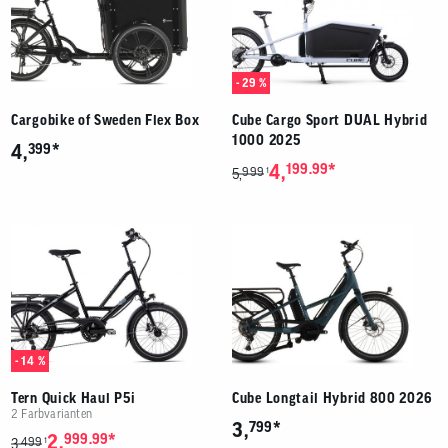
- 29 %
Cargobike of Sweden Flex Box
Cube Cargo Sport DUAL Hybrid
1000 2025
*
4,
399
*
4,
199.99
999
1
5,
- 14 %
Tern Quick Haul P5i
Cube Longtail Hybrid 800 2026
2 Farbvarianten
*
3,
799
*
2,
999.99
499
1
3,