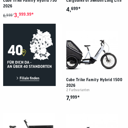
Cube Trike Family Hybrid 750
Cargobike of Sweden Long Lite
2026
*
4,
699
*
3,
999.99
999
1
6,
Cube Trike Family Hybrid 1500
2026
2 Farbvarianten
*
7,
999