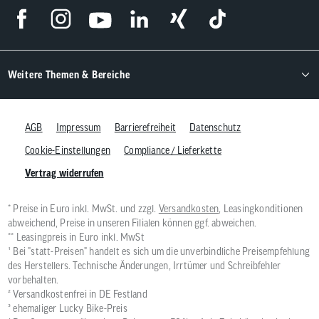
Weitere Themen & Bereiche
AGB
Impressum
Barrierefreiheit
Datenschutz
Cookie-Einstellungen
Compliance / Lieferkette
Vertrag widerrufen
* Preise in Euro inkl. MwSt. und zzgl.
Versandkosten
, Leasingkonditionen
abweichend, Preise in unseren Filialen können ggf. abweichen.
** Leasingpreis in Euro inkl. MwSt
¹ Bei "statt-Preisen" handelt es sich um die unverbindliche Preisempfehlung
des Herstellers. Technische Änderungen, Irrtümer und Schreibfehler
vorbehalten.
² Versandkostenfrei in DE Festland
³ ehemaliger Lucky Bike-Preis