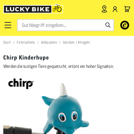
Verwende
die
Pfeile
nach
Start
Fahrradteile
Anbauteile
Glocken / Klingeln
oben
und
unten,
Chirp Kinderhupe
um
das
Werden die lustigen Tiere gequetscht, ertönt ein hoher Signalton.
verfügbar
Ergebnis
auszuwähl
Drücke
die
Eingabetas
um
zum
ausgewähl
Suchergeb
zu
gelangen.