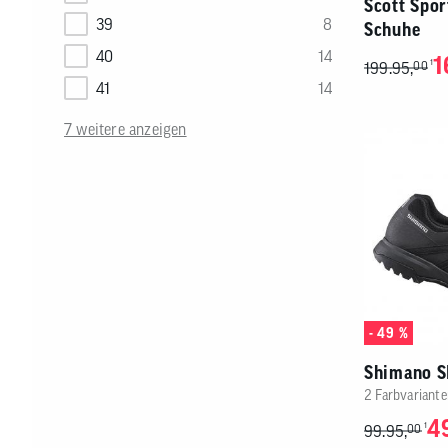
Scott Spor
39
8
Schuhe
40
14
1
1
199.95,
00
41
14
7 weitere anzeigen
- 49 %
Shimano S
2 Farbvariante
4
1
99.95,
00