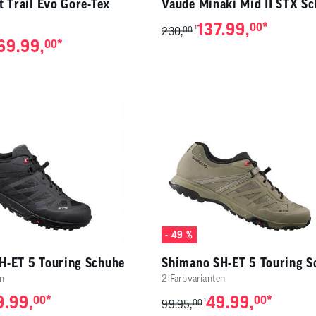
t Trail Evo Gore-Tex
Vaude Minaki Mid II STX S
137.99,
*
00
1
230,
00
69.99,
*
00
- 49 %
H-ET 5 Touring Schuhe
Shimano SH-ET 5 Touring S
n
2 Farbvarianten
9.99,
*
49.99,
*
00
00
1
99.95,
00