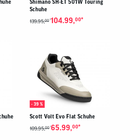
chuhe
Shimano SH-ET 501W Touring
Schuhe
104.99,
*
00
1
139.95,
00
- 39 %
chuhe
Scott Volt Evo Flat Schuhe
65.99,
*
00
1
109.95,
00