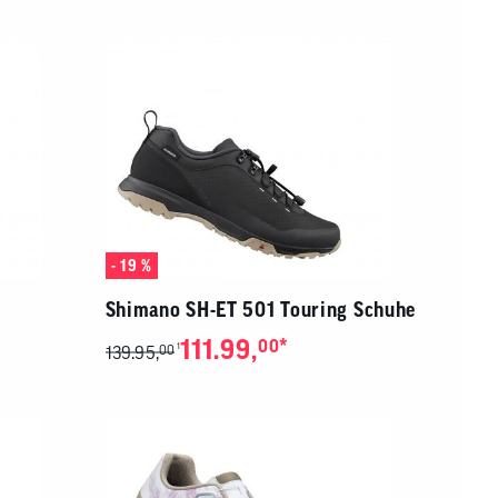
von
Touchgeräten
können
Touch-
und
Streichgesten
verwenden.
- 19 %
Shimano SH-ET 501 Touring Schuhe
111.99,
*
00
1
139.95,
00