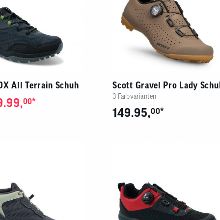
OX All Terrain Schuh
Scott Gravel Pro Lady Schu
3 Farbvarianten
9.99,
*
00
149.95,
*
00