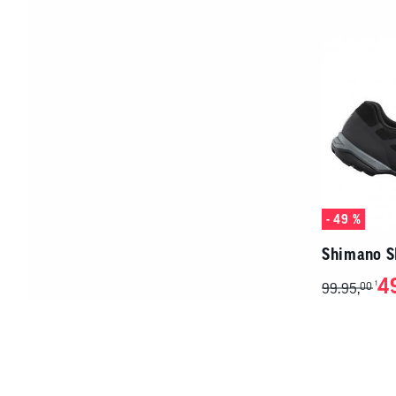
- 49 %
Shimano S
4
1
99.95,
00