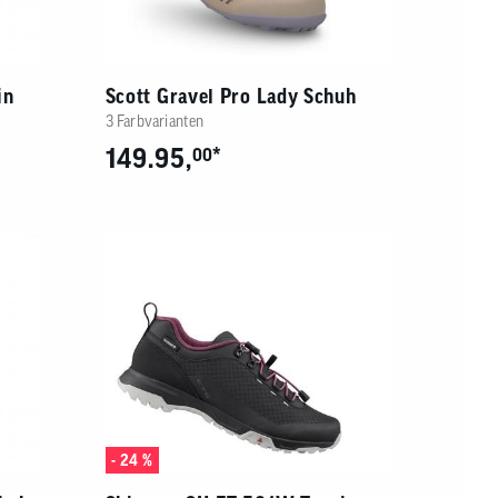
in
Scott Gravel Pro Lady Schuh
3 Farbvarianten
149.95,
*
00
- 24 %