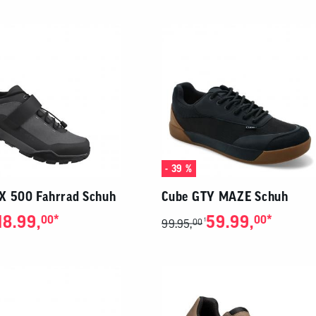
en
eug
ojacken
Sättel
Sport-Riegel
en Zubehör
mittel
n
Sattelstützen
Energie-Gel
tattbedarf
Sattel Zubehör
Sport-Getränke
rschutz
- 39 %
X 500 Fahrrad Schuh
Cube GTY MAZE Schuh
18.99,
*
59.99,
*
00
00
1
99.95,
00