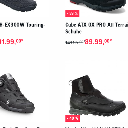
- 39 %
H-EX300W Touring-
Cube ATX OX PRO All Terra
Schuhe
01.99,
*
89.99,
*
00
00
1
149.95,
00
- 40 %