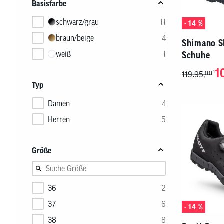
unten
Basisfarbe
ein.
schwarz/grau
11
- 14 %
braun/beige
4
Shimano S
weiß
1
Schuhe
1
1
119.95,
00
Typ
Damen
4
Herren
5
Größe
36
2
37
6
- 14 %
38
8