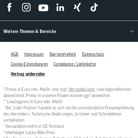
Weitere Themen & Bereiche
AGB
Impressum
Barrierefreiheit
Datenschutz
Cookie-Einstellungen
Compliance / Lieferkette
Vertrag widerrufen
* Preise in Euro inkl. MwSt. und zzgl.
Versandkosten
, Leasingkonditionen
abweichend, Preise in unseren Filialen können ggf. abweichen.
** Leasingpreis in Euro inkl. MwSt
¹ Bei "statt-Preisen" handelt es sich um die unverbindliche Preisempfehlung
des Herstellers. Technische Änderungen, Irrtümer und Schreibfehler
vorbehalten.
² Versandkostenfrei in DE Festland
³ ehemaliger Lucky Bike-Preis