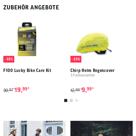
ZUBEHÖR ANGEBOTE
- 35%
- 23%
F100 Lucky Bike Care Kit
Chirp Helm Regencover
3 Farbvarianten
*
*
19,
99
9,
99
97
99
1
3
30,
12,