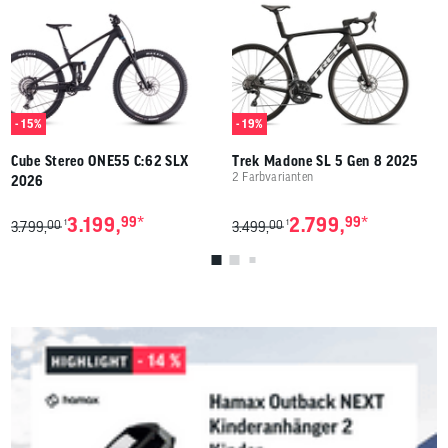
- 15%
- 19%
Cube Stereo ONE55 C:62 SLX
Trek Madone SL 5 Gen 8 2025
2 Farbvarianten
2026
*
*
3.199,
99
2.799,
99
00
00
1
1
3.799,
3.499,