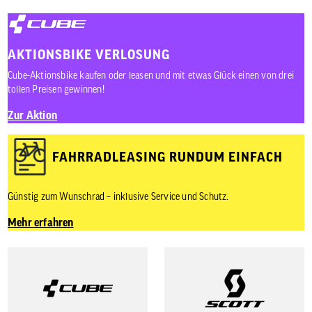
AKTIONSBIKE VERLOSUNG
Cube-Aktionsbike kaufen oder leasen und mit etwas Glück einen von drei
tollen Preisen gewinnen!
Zur Aktion
FAHRRADLEASING RUNDUM EINFACH
Günstig zum Wunschrad – inklusive Service und Schutz.
Mehr erfahren