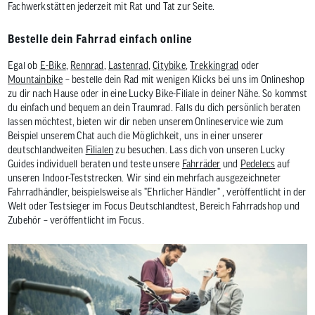
Fachwerkstätten jederzeit mit Rat und Tat zur Seite.
Bestelle dein Fahrrad einfach online
Egal ob
E-Bike
,
Rennrad
,
Lastenrad
,
Citybike
,
Trekkingrad
oder
Mountainbike
– bestelle dein Rad mit wenigen Klicks bei uns im Onlineshop
zu dir nach Hause oder in eine Lucky Bike-Filiale in deiner Nähe. So kommst
du einfach und bequem an dein Traumrad. Falls du dich persönlich beraten
lassen möchtest, bieten wir dir neben unserem Onlineservice wie zum
Beispiel unserem Chat auch die Möglichkeit, uns in einer unserer
deutschlandweiten
Filialen
zu besuchen. Lass dich von unseren Lucky
Guides individuell beraten und teste unsere
Fahrräder
und
Pedelecs
auf
unseren Indoor-Teststrecken. Wir sind ein mehrfach ausgezeichneter
Fahrradhändler, beispielsweise als "Ehrlicher Händler" , veröffentlicht in der
Welt oder Testsieger im Focus Deutschlandtest, Bereich Fahrradshop und
Zubehör – veröffentlicht im Focus.