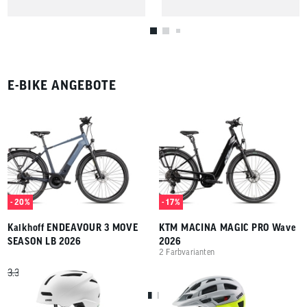
E-BIKE ANGEBOTE
- 20%
- 17%
Kalkhoff ENDEAVOUR 3 MOVE
KTM MACINA MAGIC PRO Wave
SEASON LB 2026
2026
2 Farbvarianten
*
*
2.699,
99
3.599,
99
99
99
1
1
3.399,
4.389,