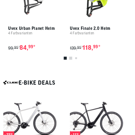
Uvex Urban Planet Helm
Uvex Finale 2.0 Helm
U
4 Farbvarianten
4 Farbvarianten
3 
*
*
84,
99
118,
99
95
95
1
1
99,
139,
1
E-BIKE DEALS
- 25%
- 11%