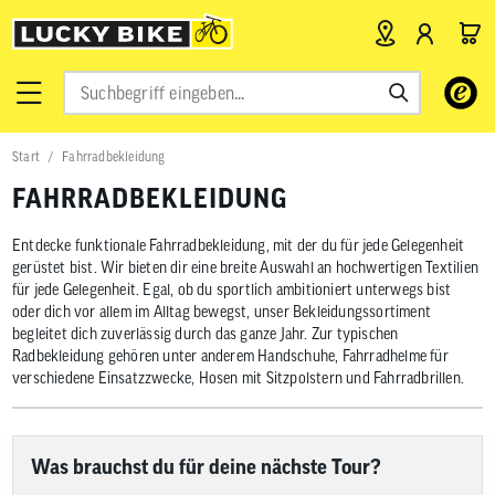
Verwende
die
Pfeile
nach
Start
Fahrradbekleidung
oben
und
FAHRRADBEKLEIDUNG
unten,
um
das
Entdecke funktionale Fahrradbekleidung, mit der du für jede Gelegenheit
verfügbar
gerüstet bist. Wir bieten dir eine breite Auswahl an hochwertigen Textilien
Ergebnis
für jede Gelegenheit. Egal, ob du sportlich ambitioniert unterwegs bist
auszuwähl
oder dich vor allem im Alltag bewegst, unser Bekleidungssortiment
Drücke
begleitet dich zuverlässig durch das ganze Jahr. Zur typischen
die
Radbekleidung gehören unter anderem Handschuhe, Fahrradhelme für
Eingabetas
um
verschiedene Einsatzzwecke, Hosen mit Sitzpolstern und Fahrradbrillen.
zum
ausgewähl
Suchergeb
zu
Was brauchst du für deine nächste Tour?
gelangen.