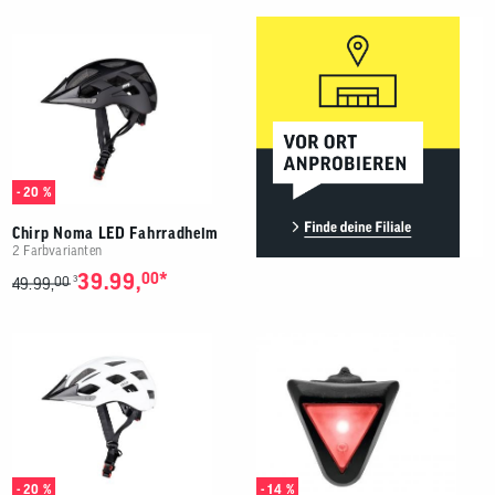
- 20 %
Chirp Noma LED Fahrradhelm
2 Farbvarianten
*
39.99,
00
00
3
49.99,
- 20 %
- 14 %