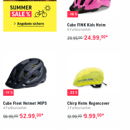
- 16 %
Cube FINK Kids Helm
6 Farbvarianten
*
24.99,
00
00
1
29.95,
- 11 %
- 23 %
Cube Fleet Helmet MIPS
Chirp Helm Regencover
4 Farbvarianten
3 Farbvarianten
*
*
52.99,
00
9.99,
00
00
00
1
3
59.95,
12.99,