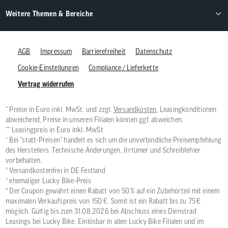
Weitere Themen & Bereiche
AGB
Impressum
Barrierefreiheit
Datenschutz
Cookie-Einstellungen
Compliance / Lieferkette
Vertrag widerrufen
* Preise in Euro inkl. MwSt. und zzgl.
Versandkosten
, Leasingkonditionen
abweichend, Preise in unseren Filialen können ggf. abweichen.
** Leasingpreis in Euro inkl. MwSt
¹ Bei "statt-Preisen" handelt es sich um die unverbindliche Preisempfehlung
des Herstellers. Technische Änderungen, Irrtümer und Schreibfehler
vorbehalten.
² Versandkostenfrei in DE Festland
³ ehemaliger Lucky Bike-Preis
⁴ Der Coupon gewährt einen Rabatt von 50 % auf ein Zubehörteil mit einem
maximalen Verkaufspreis von 150 €. Somit ist ein Rabatt bis zu 75 €
möglich. Gültig bis zum 31.08.2026 bei Abschluss eines Dienstrad
Leasings bei Lucky Bike. Einlösbar in allen Lucky Bike Filialen und im