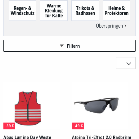
Benutzer
Warme
von
Regen- &
Trikots &
Helme &
Kleidung
Touchgerä
Windschutz
Radhosen
Protektoren
für Kälte
können
Touch-
Überspringen
und
Streichges
verwenden
Filtern
Sortieren n
Produkte
- 39 %
- 49 %
Abus Lumino Day Weste
Alpina Tri-Effect 2.0 Radbrille