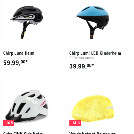
Chirp Luno Helm
Chirp Lumi LED Kinderhelm
2 Farbvarianten
*
59.99,
00
*
39.99,
00
- 16 %
- 14 %
Cube FINK Kids Helm
Vaude Helmet Raincover