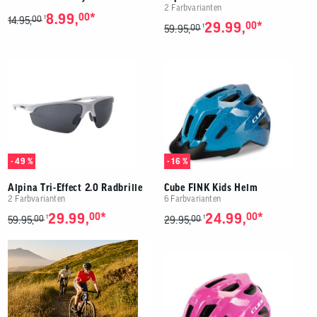
2 Farbvarianten
*
8.99,
00
00
1
14.95,
*
29.99,
00
00
1
59.95,
- 49 %
- 16 %
Alpina Tri-Effect 2.0 Radbrille
Cube FINK Kids Helm
2 Farbvarianten
6 Farbvarianten
*
*
29.99,
00
24.99,
00
00
00
1
1
59.95,
29.95,