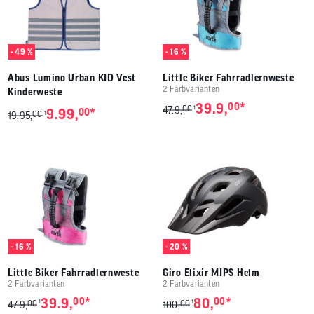
- 49 %
- 16 %
Abus Lumino Urban KID Vest
Little Biker Fahrradlernweste
2 Farbvarianten
Kinderweste
*
39.9,
00
00
1
47.9,
*
9.99,
00
00
1
19.95,
- 16 %
- 20 %
Little Biker Fahrradlernweste
Giro Elixir MIPS Helm
2 Farbvarianten
2 Farbvarianten
*
*
39.9,
00
80,
00
00
00
1
1
47.9,
100,