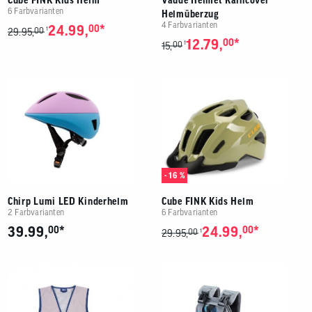
6 Farbvarianten
Helmüberzug
4 Farbvarianten
*
24.99,
00
00
1
29.95,
*
12.79,
00
00
1
15,
- 16 %
Chirp Lumi LED Kinderhelm
Cube FINK Kids Helm
2 Farbvarianten
6 Farbvarianten
*
*
39.99,
00
24.99,
00
00
1
29.95,