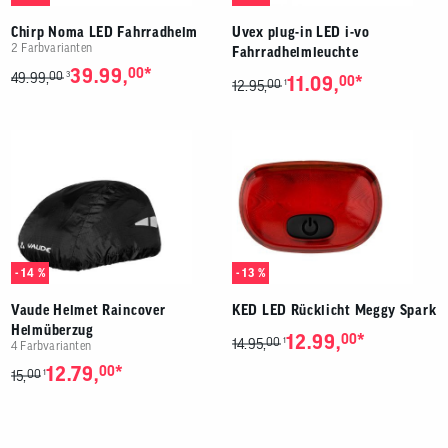
Chirp Noma LED Fahrradhelm
Uvex plug-in LED i-vo
2 Farbvarianten
Fahrradhelmleuchte
*
39.99,
00
00
3
49.99,
*
11.09,
00
00
1
12.95,
- 14 %
- 13 %
Vaude Helmet Raincover
KED LED Rücklicht Meggy Spark
Helmüberzug
*
12.99,
00
00
1
14.95,
4 Farbvarianten
*
12.79,
00
00
1
15,