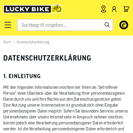
Verwende
die
Pfeile
nach
Start
Datenschutzerklärung
oben
und
unten,
DATENSCHUTZERKLÄRUNG
um
das
verfügbar
Ergebnis
1. EINLEITUNG
auszuwähl
Drücke
Mit den folgenden Informationen möchten wir Ihnen als "betroffener
die
Person" einen Überblick über die Verarbeitung Ihrer personenbezogenen
Eingabetas
Daten durch uns und Ihre Rechte aus den Datenschutzgesetzen geben.
um
Eine Nutzung unserer Internetseiten ist grundsätzlich ohne Eingabe
zum
personenbezogener Daten möglich. Sofern Sie besondere Services unseres
ausgewähl
Unternehmens über unsere Internetseite in Anspruch nehmen möchten,
Suchergeb
zu
könnte jedoch eine Verarbeitung personenbezogener Daten erforderlich
gelangen.
werden. Ist die Verarbeitung personenbezogener Daten erforderlich und