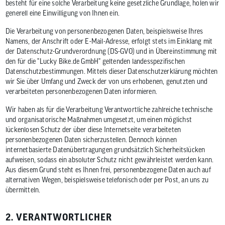
Benutzer
besteht für eine solche Verarbeitung keine gesetzliche Grundlage, holen wir
von
generell eine Einwilligung von Ihnen ein.
Touchgerä
können
Die Verarbeitung von personenbezogenen Daten, beispielsweise Ihres
Touch-
Namens, der Anschrift oder E-Mail-Adresse, erfolgt stets im Einklang mit
und
der Datenschutz-Grundverordnung (DS-GVO) und in Übereinstimmung mit
Streichges
den für die "Lucky Bike.de GmbH" geltenden landesspezifischen
verwenden
Datenschutzbestimmungen. Mittels dieser Datenschutzerklärung möchten
wir Sie über Umfang und Zweck der von uns erhobenen, genutzten und
verarbeiteten personenbezogenen Daten informieren.
Wir haben als für die Verarbeitung Verantwortliche zahlreiche technische
und organisatorische Maßnahmen umgesetzt, um einen möglichst
lückenlosen Schutz der über diese Internetseite verarbeiteten
personenbezogenen Daten sicherzustellen. Dennoch können
internetbasierte Datenübertragungen grundsätzlich Sicherheitslücken
aufweisen, sodass ein absoluter Schutz nicht gewährleistet werden kann.
Aus diesem Grund steht es Ihnen frei, personenbezogene Daten auch auf
alternativen Wegen, beispielsweise telefonisch oder per Post, an uns zu
übermitteln.
2. VERANTWORTLICHER