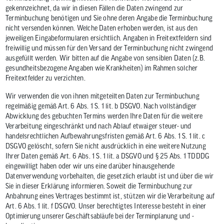
gekennzeichnet, da wir in diesen Fällen die Daten zwingend zur
Terminbuchung benötigen und Sie ohne deren Angabe die Terminbuchung
nicht versenden können. Welche Daten erhoben werden, ist aus den
jeweiligen Eingabeformularen ersichtlich. Angaben in Freitextfeldern sind
freiwillig und müssen für den Versand der Terminbuchung nicht zwingend
ausgefüllt werden. Wir bitten auf die Angabe von sensiblen Daten (z.B.
gesundheitsbezogene Angaben wie Krankheiten) im Rahmen solcher
Freitextfelder zu verzichten.
Wir verwenden die von ihnen mitgeteilten Daten zur Terminbuchung
regelmäßig gemäß Art. 6 Abs. 1 S. 1 lit. b DSGVO. Nach vollständiger
Abwicklung des gebuchten Termins werden Ihre Daten für die weitere
Verarbeitung eingeschränkt und nach Ablauf etwaiger steuer- und
handelsrechtlichen Aufbewahrungsfristen gemäß Art. 6 Abs. 1 S. 1 lit. c
DSGVO gelöscht, sofern Sie nicht ausdrücklich in eine weitere Nutzung
Ihrer Daten gemäß Art. 6 Abs. 1 S. 1 lit. a DSGVO und § 25 Abs. 1 TDDDG
eingewilligt haben oder wir uns eine darüber hinausgehende
Datenverwendung vorbehalten, die gesetzlich erlaubt ist und über die wir
Sie in dieser Erklärung informieren. Soweit die Terminbuchung zur
Anbahnung eines Vertrages bestimmt ist, stützen wir die Verarbeitung auf
Art. 6 Abs. 1 lit. f DSGVO. Unser berechtigtes Interesse besteht in einer
Optimierung unserer Geschäftsabläufe bei der Terminplanung und -