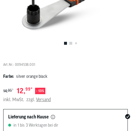
Benutzer
von
Touchgerä
können
Touch-
und
Streichges
verwenden
Art.Nr.: 0094538.001
Farbe:
silver orange black
*
12,
99
1
95
14,
- 13%
inkl. MwSt.
zzgl.
Versand
Lieferung nach Hause
in 1 bis 3 Werktagen bei dir