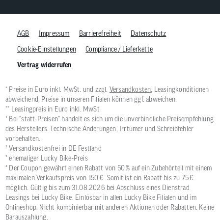
AGB
Impressum
Barrierefreiheit
Datenschutz
Cookie-Einstellungen
Compliance / Lieferkette
Vertrag widerrufen
* Preise in Euro inkl. MwSt. und zzgl.
Versandkosten
, Leasingkonditionen
abweichend, Preise in unseren Filialen können ggf. abweichen.
** Leasingpreis in Euro inkl. MwSt
¹ Bei "statt-Preisen" handelt es sich um die unverbindliche Preisempfehlung
des Herstellers. Technische Änderungen, Irrtümer und Schreibfehler
vorbehalten.
² Versandkostenfrei in DE Festland
³ ehemaliger Lucky Bike-Preis
⁴ Der Coupon gewährt einen Rabatt von 50 % auf ein Zubehörteil mit einem
maximalen Verkaufspreis von 150 €. Somit ist ein Rabatt bis zu 75 €
möglich. Gültig bis zum 31.08.2026 bei Abschluss eines Dienstrad
Leasings bei Lucky Bike. Einlösbar in allen Lucky Bike Filialen und im
Onlineshop. Nicht kombinierbar mit anderen Aktionen oder Rabatten. Keine
Barauszahlung.